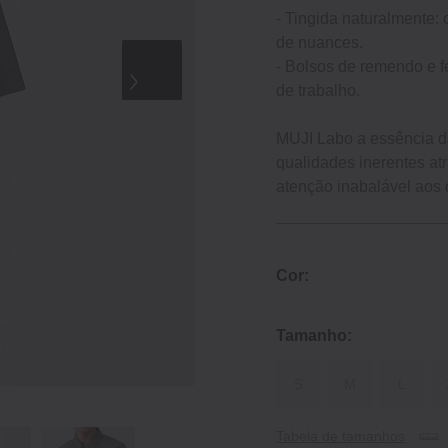
- Tingida naturalmente: 
de nuances.
- Bolsos de remendo e f
de trabalho.
MUJI Labo a essência da
qualidades inerentes at
atenção inabalável aos 
Cor:
Tamanho:
S
M
L
Tabela de tamanhos