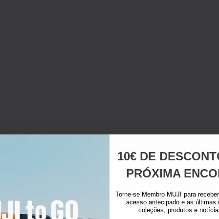
10€ DE DESCONT
PRÓXIMA ENCO
Torne-se Membro MUJI para receber 
acesso antecipado e as últimas
coleções, produtos e notíci