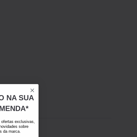
O NA SUA
MENDA*
ofertas exclusivas,
 novidades sobre
as da marca.