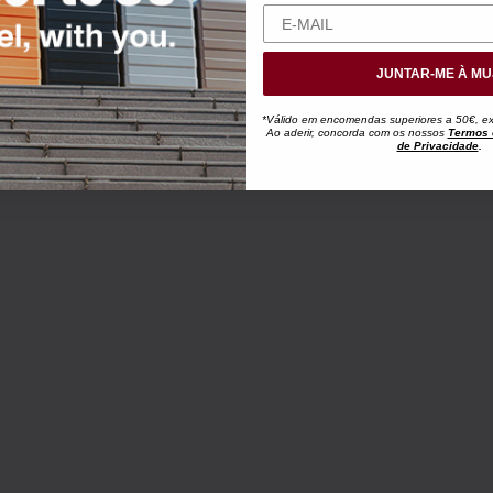
JUNTAR-ME À MU
*Válido em encomendas superiores a 50€, exc
Ao aderir, concorda com os nossos
Termos 
de Privacidade
.