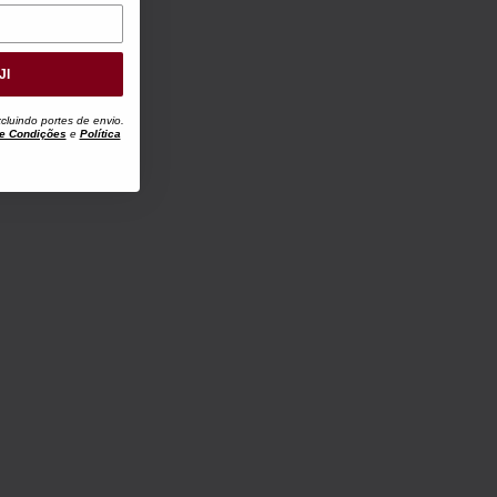
JI
luindo portes de envio.
e Condições
e
Política