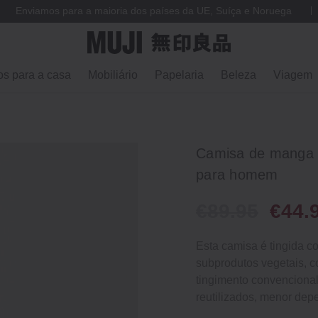
Enviamos para a maioria dos países da UE, Suíça e Noruega
os para a casa
Mobiliário
Papelaria
Beleza
Viagem
Camisa de manga c
para homem
€89.95
€44.
Esta camisa é tingida c
subprodutos vegetais, c
tingimento convenciona
reutilizados, menor dep