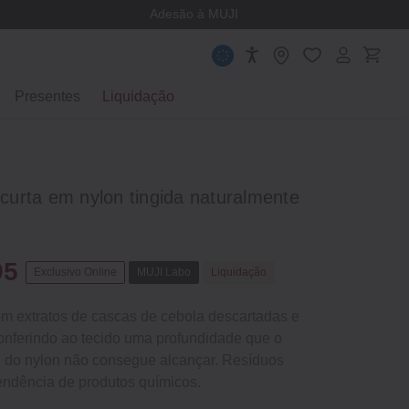
Adesão à MUJI
Presentes
Liquidação
urta em nylon tingida naturalmente
95
Exclusivo Online
MUJI Labo
Liquidação
om extratos de cascas de cebola descartadas e
onferindo ao tecido uma profundidade que o
l do nylon não consegue alcançar. Resíduos
endência de produtos químicos.