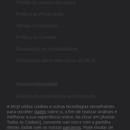
Pedido de acesso aos dados
Política de Privacidade
Termos e Condições
Política de Cookies
Declaração de Acessibilidade
Declaração sobre sites falsos da MUJI
Sustentabilidade
A nossa filosofia baseia-se na tradição
japonesa de forma, função e simplicidade.
A MUJI utiliza cookies e outras tecnologias semelhantes
para recolher
dados
sobre si, a fim de realizar análises e
melhorar a sua experiência online. Ao clicar em [Aceitar
Todos os Cookies], consente com isto e com a partilha
Siga-nos nas redes sociais
destes dados com os nossos
parceiros
. Pode mudar de