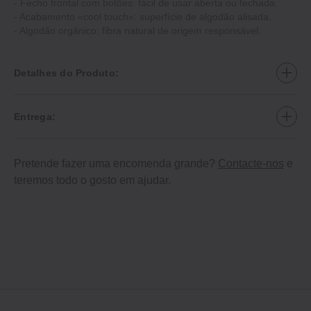
- Fecho frontal com botões: fácil de usar aberta ou fechada.
- Acabamento «cool touch»: superfície de algodão alisada.
- Algodão orgânico: fibra natural de origem responsável.
Detalhes do Produto:
Entrega:
Pretende fazer uma encomenda grande?
Contacte-nos
e
teremos todo o gosto em ajudar.