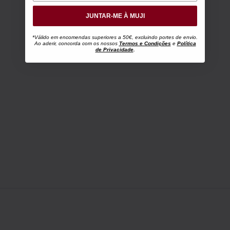
JUNTAR-ME À MUJI
*Válido em encomendas superiores a 50€, excluindo portes de envio.
Ao aderir, concorda com os nossos
Termos e Condições
e
Política
de Privacidade
.