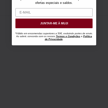
ofertas especiais e saldos.
JUNTAR-ME À MUJI
*Válido em encomendas superiores a 50€, excluindo portes de envio.
Ao aderir, concorda com os nossos
Termos e Condições
e
Política
de Privacidade
.