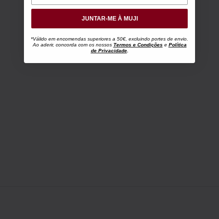
JUNTAR-ME À MUJI
*Válido em encomendas superiores a 50€, excluindo portes de envio.
Ao aderir, concorda com os nossos
Termos e Condições
e
Política
de Privacidade
.