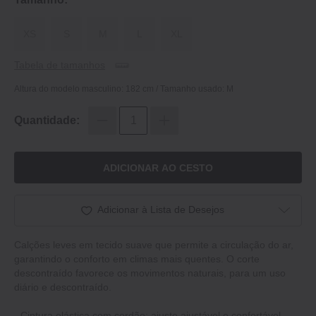
XS
S
M
L
XL
Tabela de tamanhos
Altura do modelo masculino: 182 cm / Tamanho usado: M
Quantidade:
ADICIONAR AO CESTO
Adicionar à Lista de Desejos
Calções leves em tecido suave que permite a circulação do ar,
garantindo o conforto em climas mais quentes. O corte
descontraído favorece os movimentos naturais, para um uso
diário e descontraído.
- Cintura elástica com cordão: ajuste ajustável e confortável.