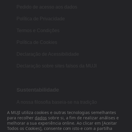
Pedido de acesso aos dados
Política de Privacidade
Termos e Condições
Política de Cookies
Declaração de Acessibilidade
Declaração sobre sites falsos da MUJI
Sustentabilidade
A nossa filosofia baseia-se na tradição
japonesa de forma, função e simplicidade.
A MUJI utiliza cookies e outras tecnologias semelhantes
para recolher
dados
sobre si, a fim de realizar análises e
melhorar a sua experiência online. Ao clicar em [Aceitar
Todos os Cookies], consente com isto e com a partilha