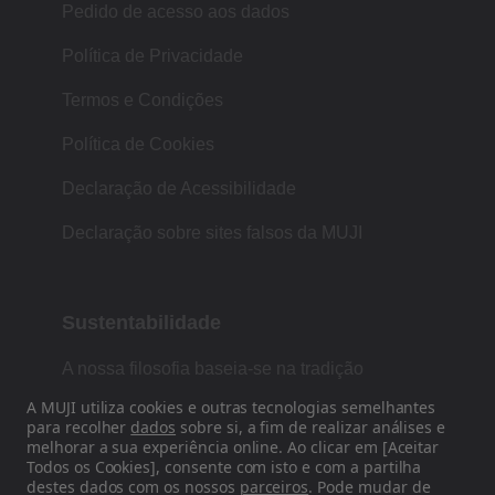
Pedido de acesso aos dados
Política de Privacidade
Termos e Condições
Política de Cookies
Declaração de Acessibilidade
Declaração sobre sites falsos da MUJI
Sustentabilidade
A nossa filosofia baseia-se na tradição
japonesa de forma, função e simplicidade.
A MUJI utiliza cookies e outras tecnologias semelhantes
para recolher
dados
sobre si, a fim de realizar análises e
melhorar a sua experiência online. Ao clicar em [Aceitar
Todos os Cookies], consente com isto e com a partilha
Siga-nos nas redes sociais
destes dados com os nossos
parceiros
. Pode mudar de