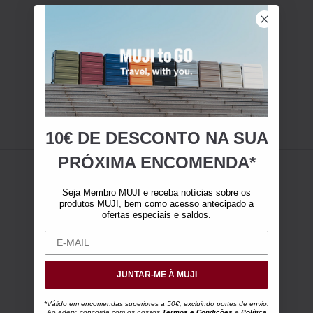
10€ DE DESCONTO NA SUA
PRÓXIMA ENCOMENDA*
Seja Membro MUJI e receba notícias sobre os
produtos MUJI, bem como acesso antecipado a
ofertas especiais e saldos.
JUNTAR-ME À MUJI
*Válido em encomendas superiores a 50€, excluindo portes de envio.
Ao aderir, concorda com os nossos
Termos e Condições
e
Política