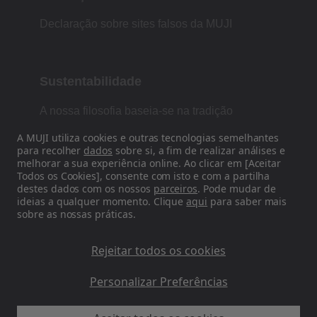
Declaração sobre sites falsos da MUJI
Sustentabilidade
A nossa filosofia baseia-se na tradição
japonesa de forma, função e simplicidade.
A MUJI utiliza cookies e outras tecnologias semelhantes
para recolher
dados
sobre si, a fim de realizar análises e
melhorar a sua experiência online. Ao clicar em [Aceitar
Todos os Cookies], consente com isto e com a partilha
Siga-nos nas redes sociais
destes dados com os nossos
parceiros
. Pode mudar de
ideias a qualquer momento. Clique
aqui
para saber mais
sobre as nossas práticas.
Instagram
Rejeitar todos os cookies
Personalizar Preferências
MUJI EU - Ryohin Keikaku Europe Ltd 2026