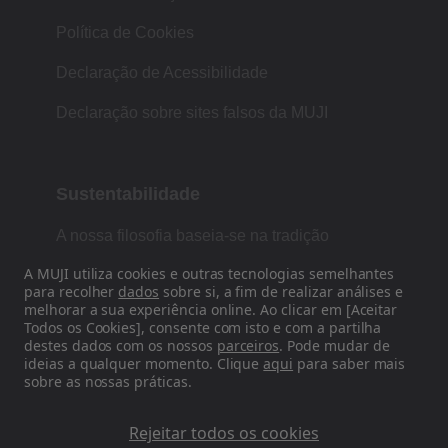
Política de Cookies
Declaração de Acessibilidade
Declaração sobre sites falsos da MUJI
Sustentabilidade
A nossa filosofia baseia-se na tradição
japonesa de forma, função e simplicidade.
A MUJI utiliza cookies e outras tecnologias semelhantes
para recolher
dados
sobre si, a fim de realizar análises e
melhorar a sua experiência online. Ao clicar em [Aceitar
Todos os Cookies], consente com isto e com a partilha
Siga-nos nas redes sociais
destes dados com os nossos
parceiros
. Pode mudar de
ideias a qualquer momento. Clique
aqui
para saber mais
sobre as nossas práticas.
Instagram
Rejeitar todos os cookies