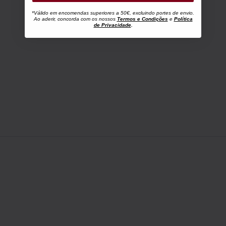
*Válido em encomendas superiores a 50€, excluindo portes de envio.
Ao aderir, concorda com os nossos
Termos e Condições
e
Política
de Privacidade
.