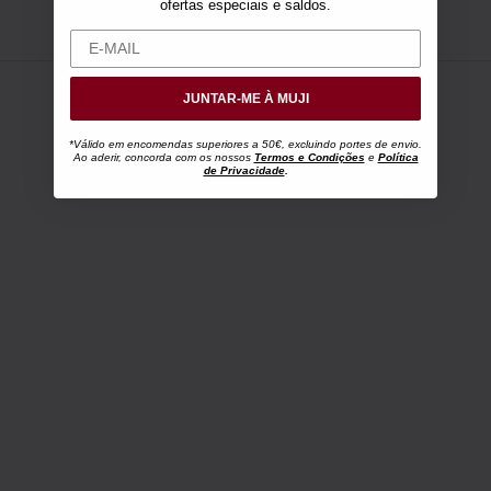
ofertas especiais e saldos.
JUNTAR-ME À MUJI
*Válido em encomendas superiores a 50€, excluindo portes de envio.
Ao aderir, concorda com os nossos
Termos e Condições
e
Política
de Privacidade
.