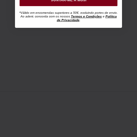
*Válido em encomendas superiores a 50€, excluindo portes de envio.
Ao aderir, concorda com os nossos
Termos e Condições
e
Política
de Privacidade
.