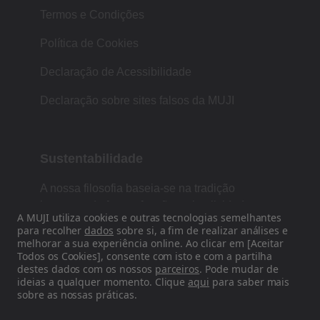
Termos e Condições
Política de Cookies
Declaração de Acessibilidade
Declaração sobre sites falsos da MUJI
Sustentabilidade
A nossa filosofia baseia-se na tradição
japonesa de forma, função e simplicidade.
A MUJI utiliza cookies e outras tecnologias semelhantes
para recolher
dados
sobre si, a fim de realizar análises e
melhorar a sua experiência online. Ao clicar em [Aceitar
Todos os Cookies], consente com isto e com a partilha
Siga-nos nas redes sociais
destes dados com os nossos
parceiros
. Pode mudar de
ideias a qualquer momento. Clique
aqui
para saber mais
Instagram
sobre as nossas práticas.