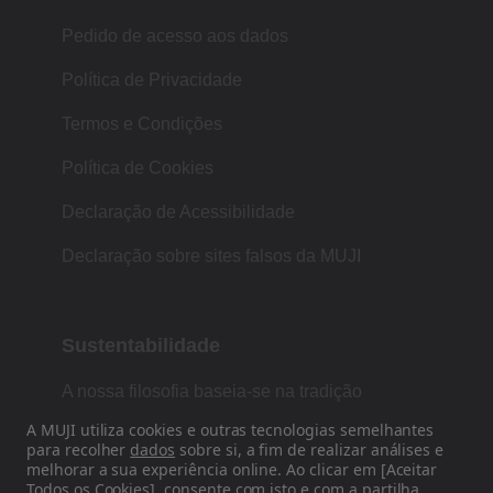
Pedido de acesso aos dados
Política de Privacidade
Termos e Condições
Política de Cookies
Declaração de Acessibilidade
Declaração sobre sites falsos da MUJI
Sustentabilidade
A nossa filosofia baseia-se na tradição
japonesa de forma, função e simplicidade.
A MUJI utiliza cookies e outras tecnologias semelhantes
para recolher
dados
sobre si, a fim de realizar análises e
melhorar a sua experiência online. Ao clicar em [Aceitar
Todos os Cookies], consente com isto e com a partilha