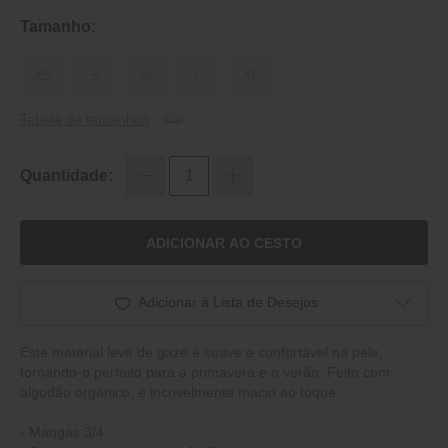
Tamanho:
XS
S
M
L
XL
Tabela de tamanhos
Quantidade:
ADICIONAR AO CESTO
Adicionar à Lista de Desejos
Este material leve de gaze é suave e confortável na pele,
tornando-o perfeito para a primavera e o verão. Feito com
algodão orgânico, é incrivelmente macio ao toque.
‐ Mangas 3/4