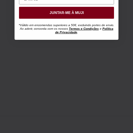
JUNTAR-ME À MUJI
*Válido em encomendas superiores a 50€, excluindo portes de envio.
Ao aderir, concorda com os nossos
Termos e Condições
e
Política
de Privacidade
.