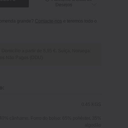
Desejos
comenda grande?
Contacte-nos
e teremos todo o
Domicílio a partir de 8,95 €. Suíça, Noruega:
itos Não Pagos (DDU)
o:
0.45 KGS
40% cânhamo, Forro do bolso: 65% poliéster, 35%
algodão