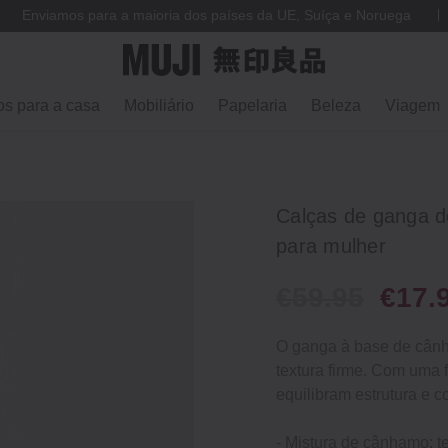
Enviamos para a maioria dos países da UE, Suíça e Noruega
os para a casa
Mobiliário
Papelaria
Beleza
Viagem
Calças de ganga d
para mulher
€59.95
€17.
O ganga à base de cânh
textura firme. Com uma f
equilibram estrutura e 
- Mistura de cânhamo: te