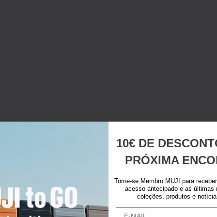
10€ DE DESCONT
PRÓXIMA ENCO
Torne-se Membro MUJI para receber 
acesso antecipado e as últimas
coleções, produtos e notíci