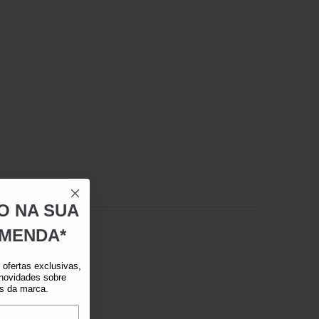
O NA SUA
MENDA*
ofertas exclusivas,
 novidades sobre
as da marca.