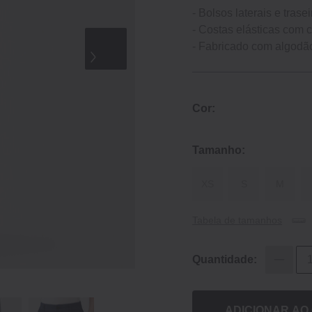
- Bolsos laterais e trase
- Costas elásticas com c
- Fabricado com algodão
Cor:
Tamanho:
XS
S
M
Tabela de tamanhos
Quantidade:
ADICIONAR AO