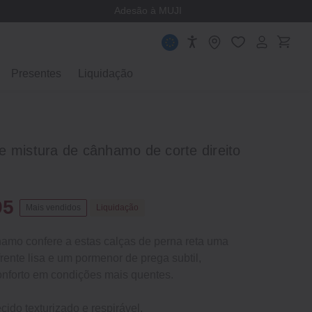
Adesão à MUJI
Presentes
Liquidação
e mistura de cânhamo de corte direito
95
Mais vendidos
Liquidação
amo confere a estas calças de perna reta uma
rente lisa e um pormenor de prega subtil,
conforto em condições mais quentes.
cido texturizado e respirável.