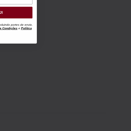
JI
luindo portes de envio.
e Condições
e
Política