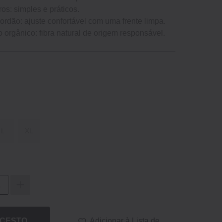
iros: simples e práticos.
ordão: ajuste confortável com uma frente limpa.
 orgânico: fibra natural de origem responsável.
L
XL
 CESTO
Adicionar à Lista de