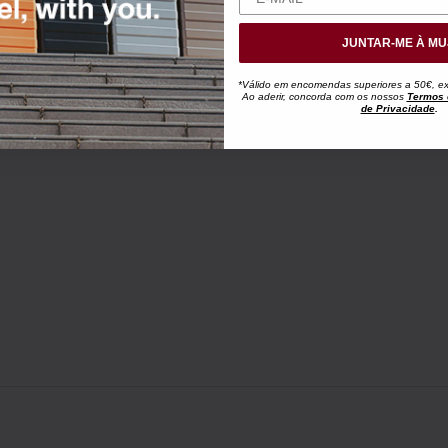
JUNTAR-ME À MU
*Válido em encomendas superiores a 50€, exc
Ao aderir, concorda com os nossos
Termos 
de Privacidade
.