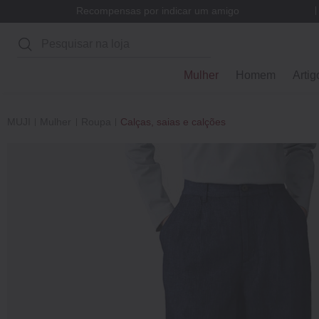
Recompensas por indicar um amigo
Pesquisar
Mulher
Homem
Artig
MUJI
Mulher
Roupa
Calças, saias e calções