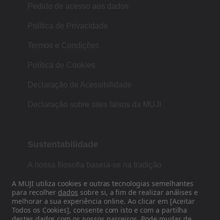
Pedido de acesso aos dados
Política de Privacidade
Termos e Condições
Política de Cookies
Declaração de Acessibilidade
Declaração sobre sites falsos da MUJI
Sustentabilidade
A nossa filosofia baseia-se na tradição
japonesa de forma, função e simplicidade.
A MUJI utiliza cookies e outras tecnologias semelhantes
para recolher
dados
sobre si, a fim de realizar análises e
melhorar a sua experiência online. Ao clicar em [Aceitar
Todos os Cookies], consente com isto e com a partilha
Siga-nos nas redes sociais
destes dados com os nossos
parceiros
. Pode mudar de