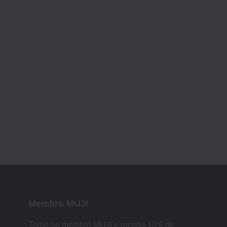
Membro MUJI
Torne-se membro MUJI e receba 10 € de