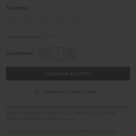
Tamanho:
XS
S
M
L
XL
Tabela de tamanhos
Quantidade:
ADICIONAR AO CESTO
Adicionar à Lista de Desejos
Este vestido camiseiro foi concebido para ser simples e leve no
corpo, utilizando um tecido liso que mantém a sua forma,
permitindo liberdade de movimentos.
- Sarja com mistura de kapok: leve, com fibras de origem