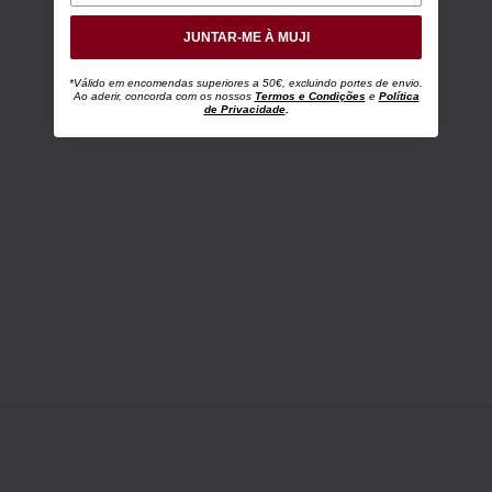
JUNTAR-ME À MUJI
*Válido em encomendas superiores a 50€, excluindo portes de envio.
Ao aderir, concorda com os nossos
Termos e Condições
e
Política
de Privacidade
.