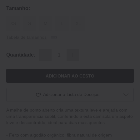
Tamanho:
XS
S
M
L
XL
Tabela de tamanhos
Quantidade:
ADICIONAR AO CESTO
Adicionar à Lista de Desejos
A malha de ponto aberto cria uma textura leve e arejada com
uma transparência subtil, conferindo a esta camisola um aspeto
leve e descontraído, ideal para dias mais quentes.
- Feito com algodão orgânico: fibra natural de origem