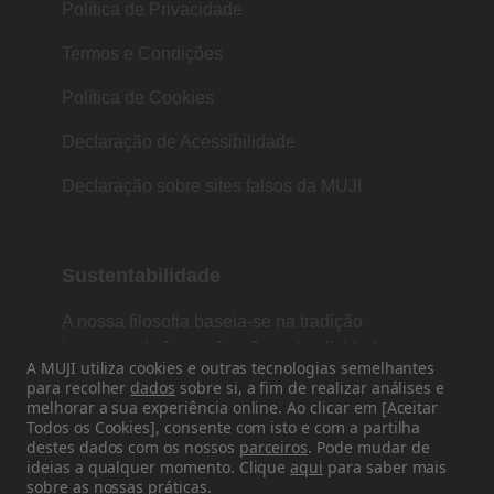
Política de Privacidade
Termos e Condições
Política de Cookies
Declaração de Acessibilidade
Declaração sobre sites falsos da MUJI
Sustentabilidade
A nossa filosofia baseia-se na tradição
japonesa de forma, função e simplicidade.
A MUJI utiliza cookies e outras tecnologias semelhantes
para recolher
dados
sobre si, a fim de realizar análises e
melhorar a sua experiência online. Ao clicar em [Aceitar
Todos os Cookies], consente com isto e com a partilha
Siga-nos nas redes sociais
destes dados com os nossos
parceiros
. Pode mudar de
ideias a qualquer momento. Clique
aqui
para saber mais
Instagram
sobre as nossas práticas.