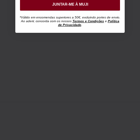
JUNTAR-ME À MUJI
*Válido em encomendas superiores a 50€, excluindo portes de envio.
Ao aderir, concorda com os nossos
Termos e Condições
e
Política
de Privacidade
.