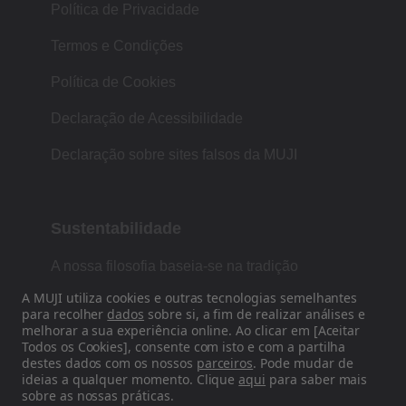
Política de Privacidade
Termos e Condições
Política de Cookies
Declaração de Acessibilidade
Declaração sobre sites falsos da MUJI
Sustentabilidade
A nossa filosofia baseia-se na tradição
japonesa de forma, função e simplicidade.
A MUJI utiliza cookies e outras tecnologias semelhantes
para recolher
dados
sobre si, a fim de realizar análises e
melhorar a sua experiência online. Ao clicar em [Aceitar
Todos os Cookies], consente com isto e com a partilha
Siga-nos nas redes sociais
destes dados com os nossos
parceiros
. Pode mudar de
ideias a qualquer momento. Clique
aqui
para saber mais
sobre as nossas práticas.
Instagram