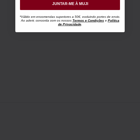
JUNTAR-ME À MUJI
*Válido em encomendas superiores a 50€, excluindo portes de envio.
Ao aderir, concorda com os nossos
Termos e Condições
e
Política
de Privacidade
.