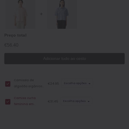
Preço total
€56.40
Adicionar tudo ao cesto
Camisola de
€24.95
Escolha opções
algodão orgânico
com toque fresco e
Camisa curta
corte descontraído
€31.45
Escolha opções
feminina em
para mulher
algodão orgânico
com toque fresco