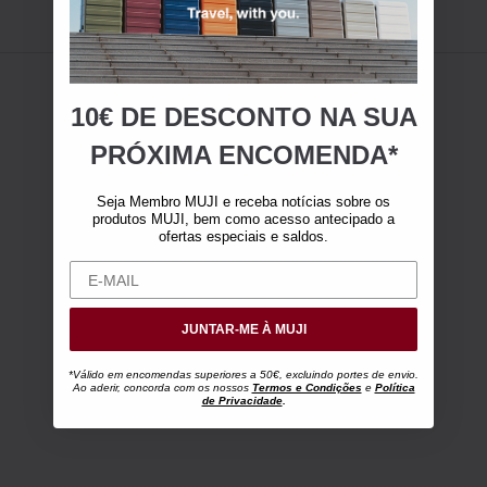
10€ DE DESCONTO NA SUA
PRÓXIMA ENCOMENDA*
Seja Membro MUJI e receba notícias sobre os
produtos MUJI, bem como acesso antecipado a
ofertas especiais e saldos.
JUNTAR-ME À MUJI
*Válido em encomendas superiores a 50€, excluindo portes de envio.
Ao aderir, concorda com os nossos
Termos e Condições
e
Política
de Privacidade
.