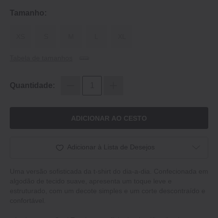
Tamanho:
XS
S
M
L
XL
Tabela de tamanhos
Quantidade:
ADICIONAR AO CESTO
Adicionar à Lista de Desejos
Uma versão sofisticada da t-shirt do dia-a-dia. Confecionada em
algodão de tecido suave, apresenta um toque leve e
estruturado, com um decote simples e um corte descontraído e
confortável.