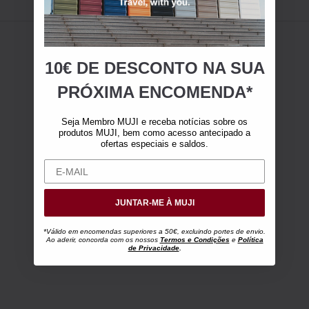
10€ DE DESCONTO NA SUA
PRÓXIMA ENCOMENDA*
Seja Membro MUJI e receba notícias sobre os
produtos MUJI, bem como acesso antecipado a
ofertas especiais e saldos.
JUNTAR-ME À MUJI
*Válido em encomendas superiores a 50€, excluindo portes de envio.
Ao aderir, concorda com os nossos
Termos e Condições
e
Política
de Privacidade
.