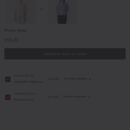
Preço total
€56.40
Adicionar tudo ao cesto
Camisola de
€24.95
Escolha opções
algodão orgânico
com toque fresco e
Camisa curta
corte descontraído
€31.45
Escolha opções
feminina em
para mulher
algodão orgânico
com toque fresco