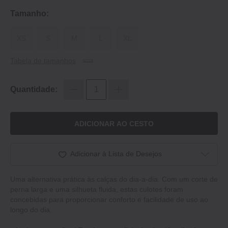
Tamanho:
XS
S
M
L
XL
Tabela de tamanhos
Quantidade:
ADICIONAR AO CESTO
Adicionar à Lista de Desejos
Uma alternativa prática às calças do dia-a-dia. Com um corte de
perna larga e uma silhueta fluida, estas culotes foram
concebidas para proporcionar conforto e facilidade de uso ao
longo do dia.