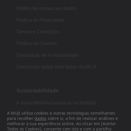
Pedido de acesso aos dados
Política de Privacidade
Termos e Condições
Política de Cookies
Declaração de Acessibilidade
Declaração sobre sites falsos da MUJI
Sustentabilidade
A nossa filosofia baseia-se na tradição
japonesa de forma, função e simplicidade.
A MUJI utiliza cookies e outras tecnologias semelhantes
para recolher
dados
sobre si, a fim de realizar análises e
melhorar a sua experiência online. Ao clicar em [Aceitar
Todos os Cookies], consente com isto e com a partilha