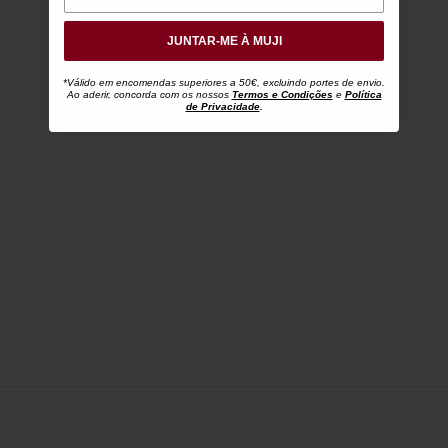
JUNTAR-ME À MUJI
*Válido em encomendas superiores a 50€, excluindo portes de envio.
Ao aderir, concorda com os nossos
Termos e Condições
e
Política
de Privacidade
.