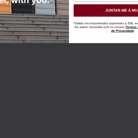
JUNTAR-ME À MU
*Válido em encomendas superiores a 50€, exc
Ao aderir, concorda com os nossos
Termos 
de Privacidade
.