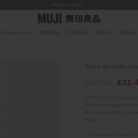
Adesão à MUJI
os para a casa
Mobiliário
Papelaria
Beleza
Viagem
Blusa de Linho La
€44.95
€31.
Linho fresco e respiráve
blusa de manga curta t
facilmente desde a prim
tempo.
- Acabamento lavado: u