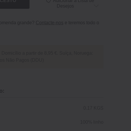
 CESTO
Adicionar à Lista de
Desejos
comenda grande?
Contacte-nos
e teremos todo o
Domicílio a partir de 8,95 €. Suíça, Noruega:
itos Não Pagos (DDU)
o:
0.17 KGS
100% linho