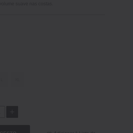
: volume suave nas costas.
L
XL