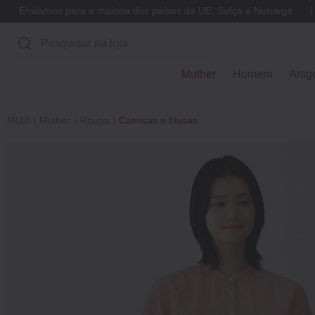
Enviamos para a maioria dos países da UE, Suíça e Noruega
Pesquisar
Mulher
Homem
Artig
MUJI
Mulher
Roupa
Camisas e blusas