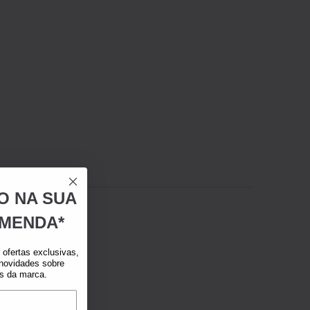
O NA SUA
MENDA*
ofertas exclusivas,
 novidades sobre
as da marca.