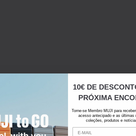
10€ DE DESCONT
PRÓXIMA ENCO
Torne-se Membro MUJI para receber 
acesso antecipado e as últimas
coleções, produtos e notíci