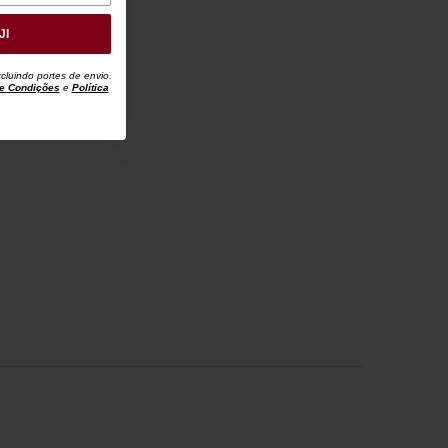
JI
luindo portes de envio.
e Condições
e
Política