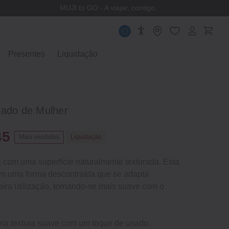
MUJI to GO - A viajar, contigo.
Presentes
Liquidação
vado de Mulher
45
Mais vendidos
Liquidação
l com uma superfície naturalmente texturada. Esta
em uma forma descontraída que se adapta
eira utilização, tornando-se mais suave com o
ma textura suave com um toque de usado.