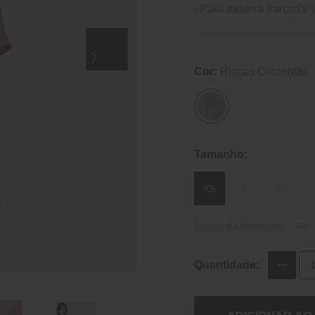
- Pala traseira franzida
Cor:
Riscas Cinzentas
Tamanho:
XS
S
M
Tabela de tamanhos
Quantidade: