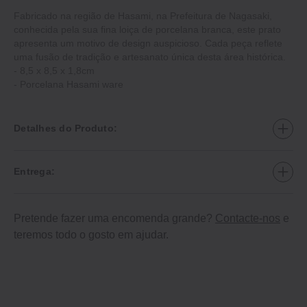
Fabricado na região de Hasami, na Prefeitura de Nagasaki,
conhecida pela sua fina loiça de porcelana branca, este prato
apresenta um motivo de design auspicioso. Cada peça reflete
uma fusão de tradição e artesanato única desta área histórica.
‐ 8,5 x 8,5 x 1,8cm
‐ Porcelana Hasami ware
Detalhes do Produto:
Entrega:
Pretende fazer uma encomenda grande?
Contacte-nos
e
teremos todo o gosto em ajudar.