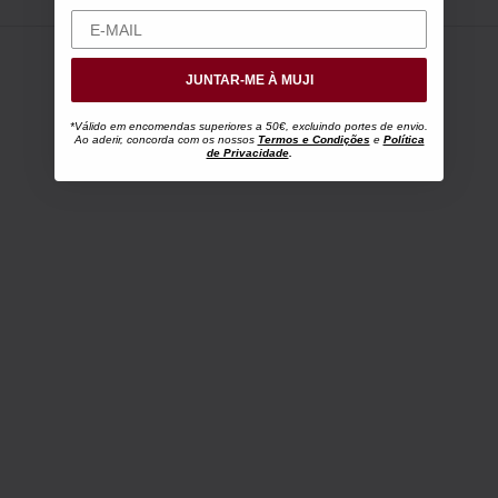
JUNTAR-ME À MUJI
*Válido em encomendas superiores a 50€, excluindo portes de envio.
Ao aderir, concorda com os nossos
Termos e Condições
e
Política
de Privacidade
.