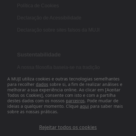
Política de Cookies
Declaração de Acessibilidade
Declaração sobre sites falsos da MUJI
Sustentabilidade
A nossa filosofia baseia-se na tradição
japonesa de forma, função e simplicidade.
A MUJI utiliza cookies e outras tecnologias semelhantes
para recolher
dados
sobre si, a fim de realizar análises e
melhorar a sua experiência online. Ao clicar em [Aceitar
Todos os Cookies], consente com isto e com a partilha
Siga-nos nas redes sociais
destes dados com os nossos
parceiros
. Pode mudar de
ideias a qualquer momento. Clique
aqui
para saber mais
sobre as nossas práticas.
Instagram
Rejeitar todos os cookies