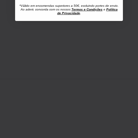
*Válido em encomendas superiores a 50€, excluindo portes de envio.
Ao aderir, concorda com os nossos
Termos e Condições
e
Política
de Privacidade
.