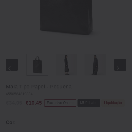
Mala Tipo Papel ‐ Pequena
4550584819834
€34.95
€10.45
Exclusivo Online
MUJI Labo
Liquidação
Cor: