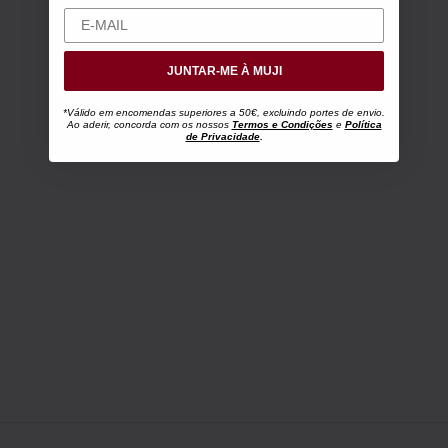
JUNTAR-ME À MUJI
*Válido em encomendas superiores a 50€, excluindo portes de envio.
Ao aderir, concorda com os nossos
Termos e Condições
e
Política
de Privacidade
.