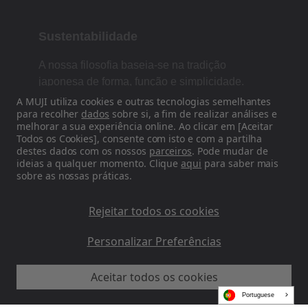
Sustentabilidade
A nossa filosofia baseia-se na tradição
japonesa de forma, função e simplicidade.
A MUJI utiliza cookies e outras tecnologias semelhantes
para recolher
dados
sobre si, a fim de realizar análises e
melhorar a sua experiência online. Ao clicar em [Aceitar
Siga-nos nas redes sociais
Todos os Cookies], consente com isto e com a partilha
destes dados com os nossos
parceiros
. Pode mudar de
ideias a qualquer momento. Clique
aqui
para saber mais
Instagram
sobre as nossas práticas.
Rejeitar todos os cookies
Personalizar Preferências
MUJI EU - Ryohin Keikaku Europe Ltd 2026
Aceitar todos os cookies
Portuguese