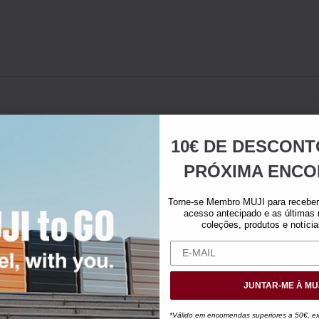
10€ DE DESCONT
PRÓXIMA ENCO
Torne-se Membro MUJI para receber 
acesso antecipado e as últimas
coleções, produtos e notíci
JUNTAR-ME À MU
*Válido em encomendas superiores a 50€, exc