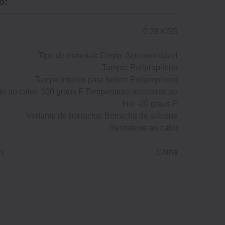
o:
0.29 KGS
Tipo de material: Corpo: Aço inoxidável
Tampa: Polipropileno
Tampa interior para beber: Polipropileno
te ao calor: 100 graus F Temperatura resistente ao
frio: ‐20 graus F
Vedante de borracha: Borracha de silicone
Resistente ao calor
m:
China