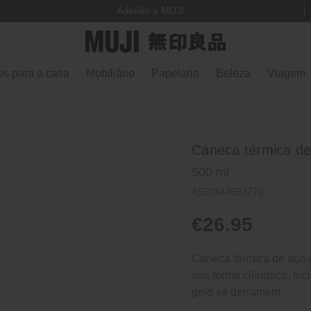
Adesão à MUJI
os para a casa
Mobiliário
Papelaria
Beleza
Viagem
Caneca térmica de
500 ml
4550344593776
€26.95
Caneca térmica de aço in
sua forma cilíndrica. Inc
gelo se derramem.