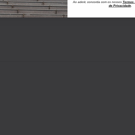
Ao aderir, concorda com os nossos
Termos 
de Privacidade
.