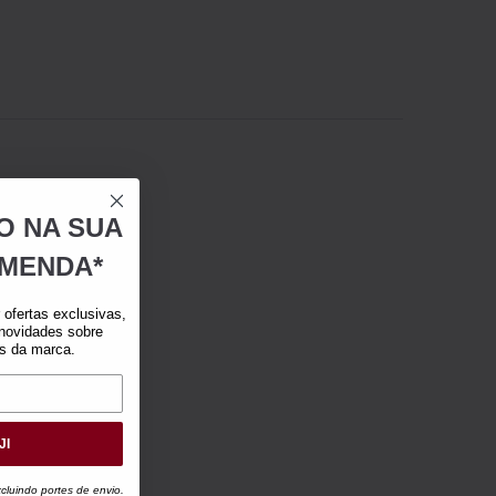
O NA SUA
MENDA*
ofertas exclusivas,
 novidades sobre
as da marca.
JI
luindo portes de envio.