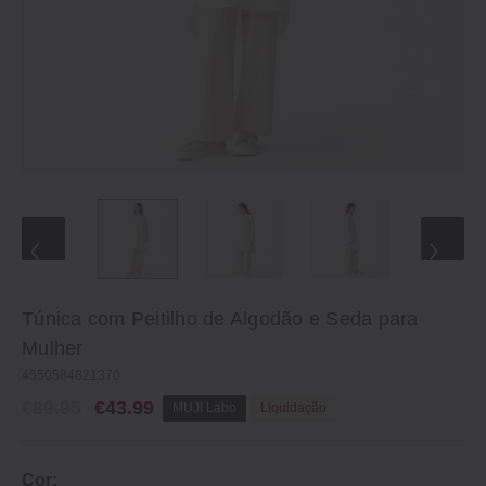
Túnica com Peitilho de Algodão e Seda para
Mulher
4550584821370
€89.95
€43.99
MUJI Labo
Liquidação
Cor: