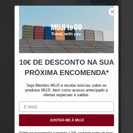
revisitar as nossas origens e evoluir
continuamente, esta linha de pronto-a-
vestir representará um laboratório de
design para o futuro da
MUJI
.
Explorar MUJI Labo
+
10€ DE DESCONTO NA SUA
PRÓXIMA ENCOMENDA*
Seja Membro MUJI e receba notícias sobre os
produtos MUJI, bem como acesso antecipado a
ofertas especiais e saldos.
JUNTAR-ME À MUJI
*Válido em encomendas superiores a 50€, excluindo portes de envio.