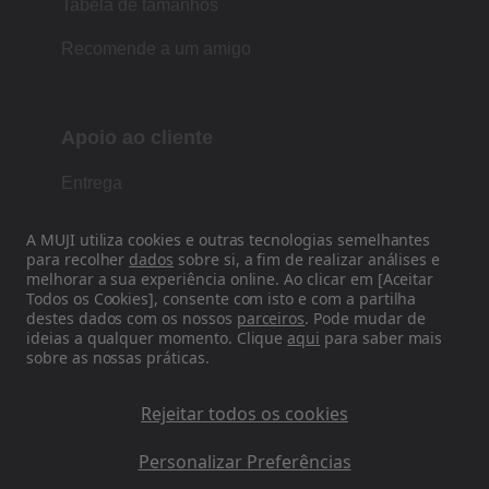
Tabela de tamanhos
Recomende a um amigo
Apoio ao cliente
Entrega
Devoluções, reembolsos e cancelamentos
A MUJI utiliza cookies e outras tecnologias semelhantes
para recolher
dados
sobre si, a fim de realizar análises e
Contacte-nos
melhorar a sua experiência online. Ao clicar em [Aceitar
Todos os Cookies], consente com isto e com a partilha
Cartões de oferta
destes dados com os nossos
parceiros
. Pode mudar de
ideias a qualquer momento. Clique
aqui
para saber mais
sobre as nossas práticas.
Perguntas frequentes
Anular Subscrição da MUJImail
Rejeitar todos os cookies
Personalizar Preferências