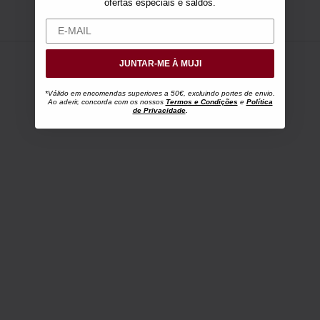
ofertas especiais e saldos.
JUNTAR-ME À MUJI
*Válido em encomendas superiores a 50€, excluindo portes de envio.
Ao aderir, concorda com os nossos
Termos e Condições
e
Política
de Privacidade
.