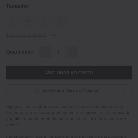
Tamanho:
S
M
L
XL
Tabela de tamanhos
Quantidade:
ADICIONAR AO CESTO
Adicionar à Lista de Desejos
Algodão fino, acabado com cuidado. Tecida com fios de alta
torção para um acabamento suave e respirável, esta camisa de
popelina é suavemente lavada após a costura para suavizar a
textura.
‐ Acabamento lavado: suavizado após a costura para conforto