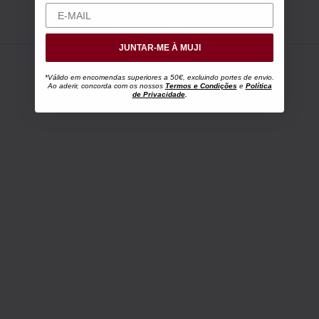
JUNTAR-ME À MUJI
*Válido em encomendas superiores a 50€, excluindo portes de envio.
Ao aderir, concorda com os nossos
Termos e Condições
e
Política
de Privacidade
.