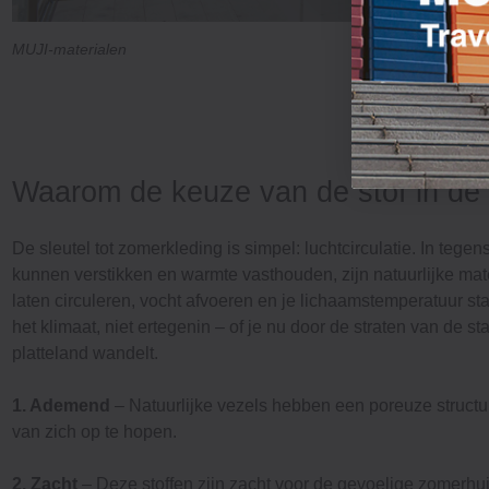
MUJI-materialen
Waarom de keuze van de stof in de 
De sleutel tot zomerkleding is simpel: luchtcirculatie. In tegens
kunnen verstikken en warmte vasthouden, zijn natuurlijke mate
laten circuleren, vocht afvoeren en je lichaamstemperatuur 
het klimaat, niet ertegenin – of je nu door de straten van de st
platteland wandelt.
1. Ademend
– Natuurlijke vezels hebben een poreuze structu
van zich op te hopen.
2. Zacht
– Deze stoffen zijn zacht voor de gevoelige zomerhui