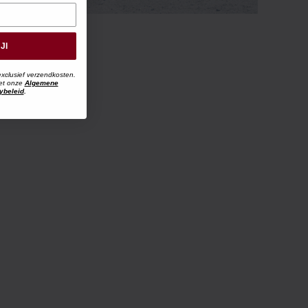
JI
exclusief verzendkosten.
met onze
Algemene
ybeleid
.