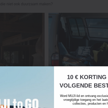
 die niet ook duurzaam maken?
10 € KORTING
VOLGENDE BEST
Word MUJI-lid en ontvang exclusi
vroegtijdige toegang en het laa
collecties, producten en 