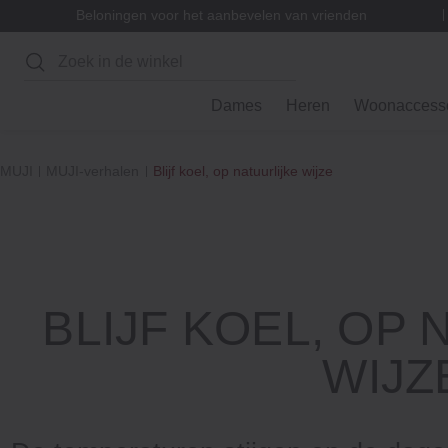
Beloningen voor het aanbevelen van vrienden
Zoeken
Dames
Heren
Woonaccesso
MUJI
MUJI-verhalen
Blijf koel, op natuurlijke wijze
BLIJF KOEL, OP
WIJZ