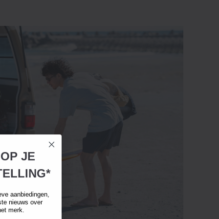
 OP JE
ELLING*
eve aanbiedingen,
tste nieuws over
het merk.