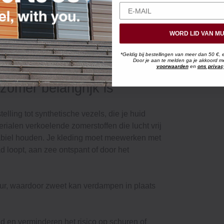
MUJI-katoen
WORD LID VAN MU
*Geldig bij bestellingen van meer dan 50 €, 
Door je aan te melden ga je akkoord 
voorwaarden
en
ons privac
zomer belangrijk is
telling tot synthetische vezels, die je huid
rialen verkoelende zomerstoffen die lucht vrij
stabiel houden. Je kleding moet meewerken met
ad loopt, aan zee ontspant of door het
ur, waardoor zweet kan verdampen in plaats
d en verminderen het risico op schuren of