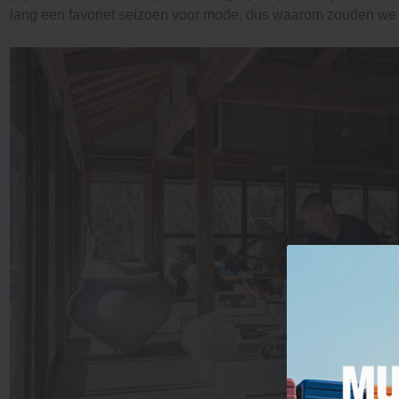
lang een favoriet seizoen voor mode, dus waarom zouden we