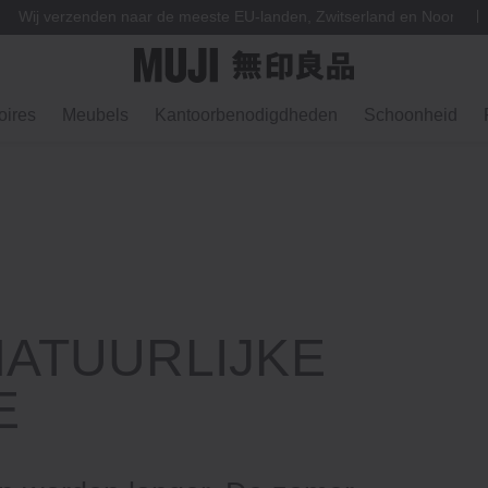
Wij verzenden naar de meeste EU-landen, Zwitserland en Noorweg
ires
Meubels
Kantoorbenodigdheden
Schoonheid
 NATUURLIJKE
E