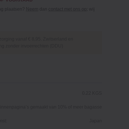
ing plaatsen?
Neem
dan
contact met ons op
; wij
orging vanaf € 8,95. Zwitserland en
ng zonder invoerrechten (DDU)
0.22 KGS
innenpagina’s gemaakt van 10% of meer bagasse
mst:
Japan