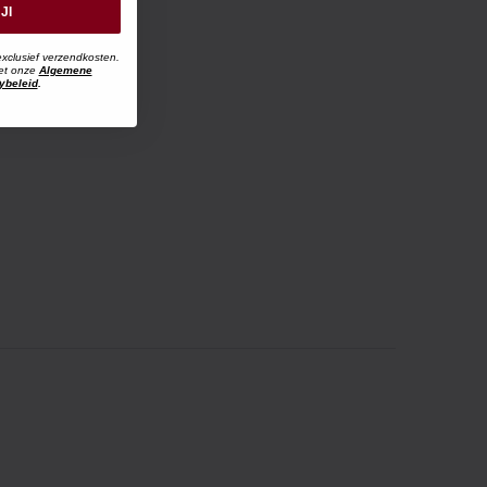
JI
exclusief verzendkosten.
met onze
Algemene
ybeleid
.