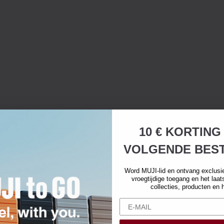
10 € KORTING
VOLGENDE BEST
Word MUJI-lid en ontvang exclusi
vroegtijdige toegang en het laa
collecties, producten en 