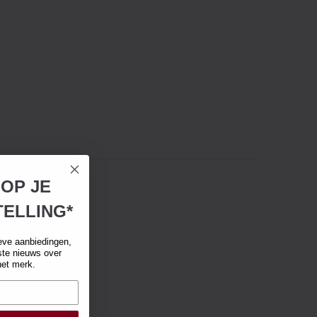
 OP JE
ELLING*
eve aanbiedingen,
tste nieuws over
het merk.