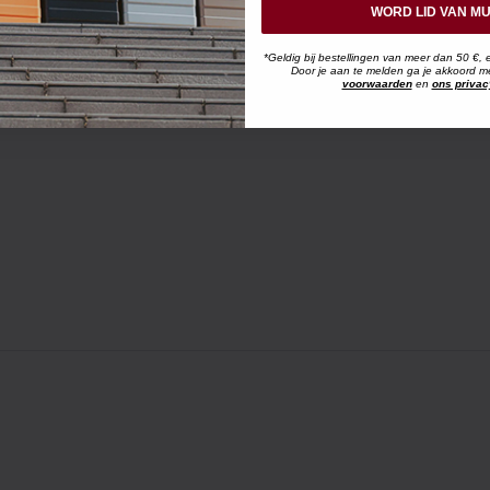
WORD LID VAN MU
*Geldig bij bestellingen van meer dan 50 €, 
Door je aan te melden ga je akkoord 
voorwaarden
en
ons privac