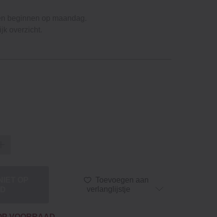
en beginnen op maandag.
jk overzicht.
NIET OP
Toevoegen aan
AD
verlanglijstje
T OP VOORRAAD