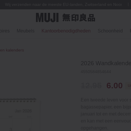
Wij verzenden naar de meeste EU-landen, Zwitserland en Noorweg
ires
Meubels
Kantoorbenodigdheden
Schoonheid
en kalenders
2026 Wandkalender
4550584854644
12.95
6.00
U
Een tweede leven voor 
bagassepapier, een bijpr
januari tot en met dece
en kan met een eenvoud
opgehangen.