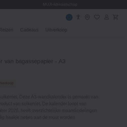
en
MUJI-lidmaatschap
Reizen
Cadeaus
Uitverkoop
 van bagassepapier - A3
itverkoop
suikerriet. Deze A3-wandkalender is gemaakt van
oduct van suikerriet. De kalender loopt van
mber 2026, heeft overzichtelijke maandindelingen
ig haakje netjes aan de muur worden