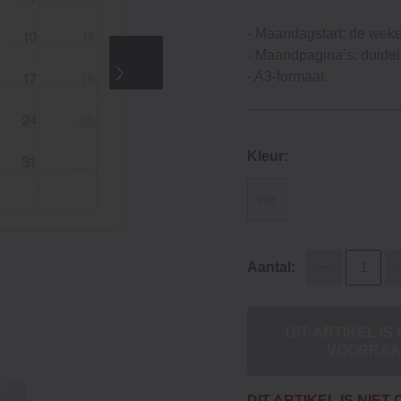
- Maandagstart: de wek
- Maandpagina’s: duideli
- A3-formaat.
Kleur:
Wit
Aantal:
DIT ARTIKEL IS 
VOORRA
DIT ARTIKEL IS NIE