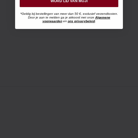
WORD LID VAN MUJI
*Geldig bij bestellingen van meer dan 50 €, exclusief verzendkosten.
Door je aan te melden ga je akkoord met onze
Algemene
voorwaarden
en
ons privacybeleid
.