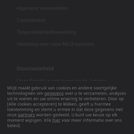
Algemene voorwaarden
Cookiebeleid
Toegankelijkheidsverklaring
Verklaring over valse MUJI-websites
Duurzaamheid
Onze filosofie is gebaseerd op de Japanse
MUJI maakt gebruik van cookies en andere soortgelijke
traditie van vorm, functie en eenvoud.
technologieën om
gegevens
over u te verzamelen, analyses
uit te voeren en uw online ervaring te verbeteren. Door op
[Alle cookies accepteren] te klikken, geeft u hiermee
toestemming en stemt u ermee in dat deze gegevens met
Volg ons op sociale media
onze
partners
worden gedeeld. U kunt uw keuze op elk
moment wijzigen. Klik
hier
voor meer informatie over ons
Instagram
beleid.