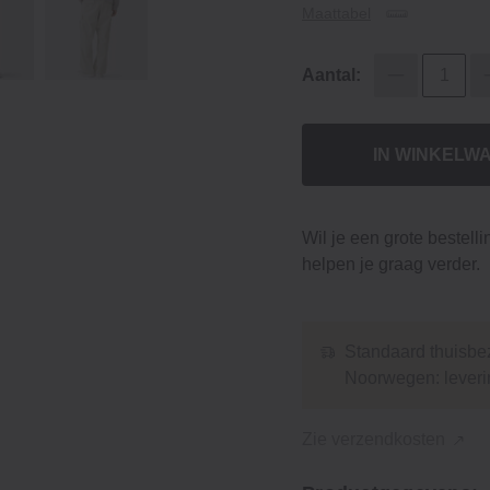
Maattabel
Aantal:
IN WINKELW
Wil je een grote bestell
helpen je graag verder.
Standaard thuisbez
Noorwegen: leveri
Zie verzendkosten