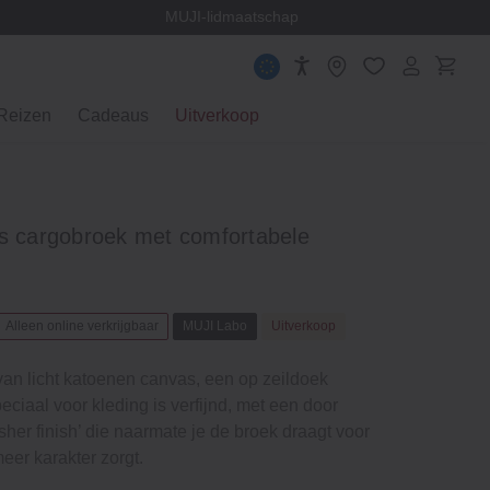
en
MUJI-lidmaatschap
Reizen
Cadeaus
Uitverkoop
as cargobroek met comfortabele
Alleen online verkrijgbaar
MUJI Labo
Uitverkoop
an licht katoenen canvas, een op zeildoek
eciaal voor kleding is verfijnd, met een door
her finish’ die naarmate je de broek draagt voor
eer karakter zorgt.