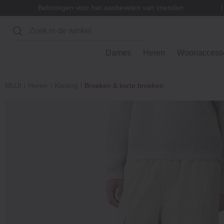
Beloningen voor het aanbevelen van vrienden
Zoeken
Dames
Heren
Woonaccesso
MUJI
Heren
Kleding
Broeken & korte broeken