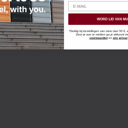
WORD LID VAN MU
*Geldig bij bestellingen van meer dan 50 €, 
Door je aan te melden ga je akkoord 
voorwaarden
en
ons privac