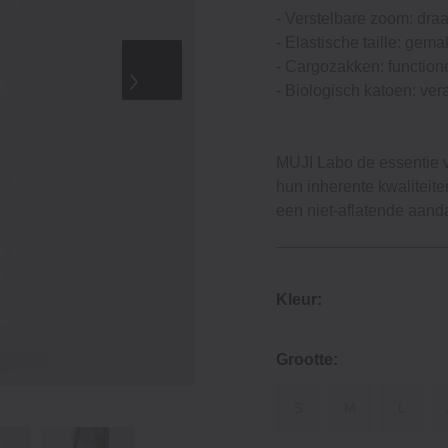
- Verstelbare zoom: draa
- Elastische taille: gem
- Cargozakken: function
- Biologisch katoen: ve
MUJI Labo de essentie 
hun inherente kwalitei
een niet-aflatende aanda
Kleur:
Grootte:
S
M
L