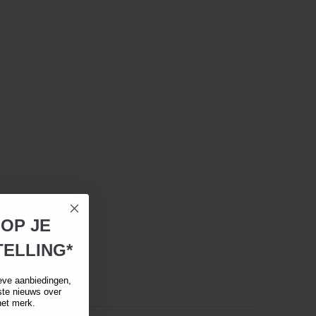
 OP JE
ELLING*
eve aanbiedingen,
tste nieuws over
het merk.