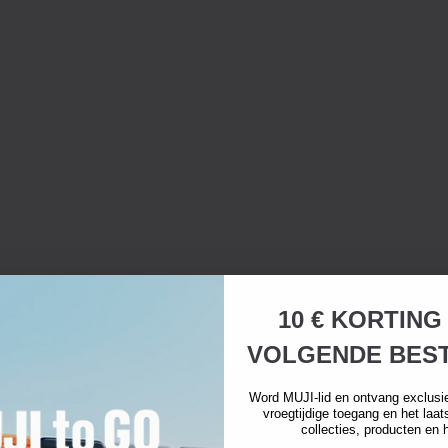
10 € KORTING
VOLGENDE BEST
Word MUJI-lid en ontvang exclusi
vroegtijdige toegang en het laa
collecties, producten en 