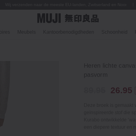
Wij verzenden naar de meeste EU-landen, Zwitserland en Noorweg
ires
Meubels
Kantoorbenodigdheden
Schoonheid
Heren lichte canv
pasvorm
89.95
26.95
Deze broek is gemaakt v
geïnspireerde stof die sp
Kurabo ontwikkelde ‘was
een diepere textuur en m