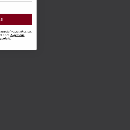
JI
exclusief verzendkosten.
met onze
Algemene
ybeleid
.