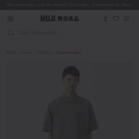
Wij verzenden naar de meeste EU-landen, Zwitserland en Noorwe
Zoeken
MUJI
Heren
Kleding
Overhemden