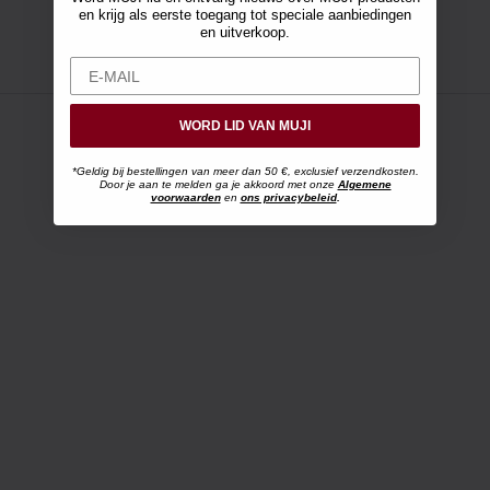
en krijg als eerste toegang tot speciale aanbiedingen
en uitverkoop.
WORD LID VAN MUJI
*Geldig bij bestellingen van meer dan 50 €, exclusief verzendkosten.
Door je aan te melden ga je akkoord met onze
Algemene
voorwaarden
en
ons privacybeleid
.