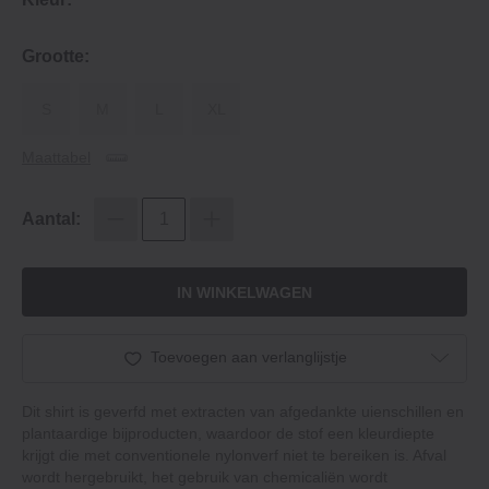
Grootte:
S
M
L
XL
Maattabel
Aantal:
IN WINKELWAGEN
Toevoegen aan verlanglijstje
Dit shirt is geverfd met extracten van afgedankte uienschillen en
plantaardige bijproducten, waardoor de stof een kleurdiepte
krijgt die met conventionele nylonverf niet te bereiken is. Afval
wordt hergebruikt, het gebruik van chemicaliën wordt