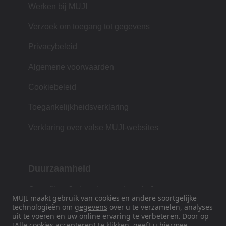
Werken bij MUJI
Verzoek om toegang tot gegevens
Privacybeleid
Algemene voorwaarden
Cookiebeleid
Toegankelijkheidsverklaring
Verklaring over valse MUJI-websites
Duurzaamheid
Onze filosofie is gebaseerd op de Japanse
MUJI maakt gebruik van cookies en andere soortgelijke
traditie van vorm, functie en eenvoud.
technologieën om
gegevens
over u te verzamelen, analyses
uit te voeren en uw online ervaring te verbeteren. Door op
[Alle cookies accepteren] te klikken, geeft u hiermee