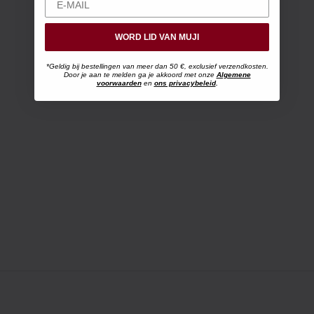
WORD LID VAN MUJI
*Geldig bij bestellingen van meer dan 50 €, exclusief verzendkosten.
Door je aan te melden ga je akkoord met onze
Algemene
voorwaarden
en
ons privacybeleid
.