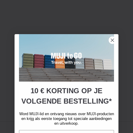
10 € KORTING OP JE
VOLGENDE BESTELLING*
Word MUJI-lid en ontvang nieuws over MUJI-producten
en krijg als eerste toegang tot speciale aanbiedingen
en uitverkoop.