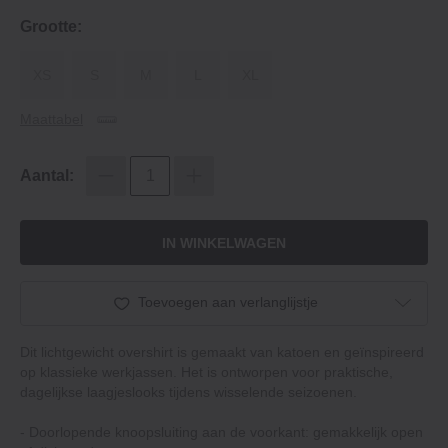
Grootte:
XS
S
M
L
XL
Maattabel
Aantal:
IN WINKELWAGEN
Toevoegen aan verlanglijstje
Dit lichtgewicht overshirt is gemaakt van katoen en geïnspireerd
op klassieke werkjassen. Het is ontworpen voor praktische,
dagelijkse laagjeslooks tijdens wisselende seizoenen.
- Doorlopende knoopsluiting aan de voorkant: gemakkelijk open