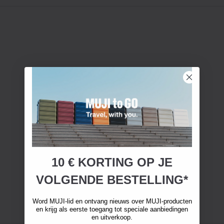
10 € KORTING OP JE
VOLGENDE BESTELLING*
Word MUJI-lid en ontvang nieuws over MUJI-producten
en krijg als eerste toegang tot speciale aanbiedingen
en uitverkoop.