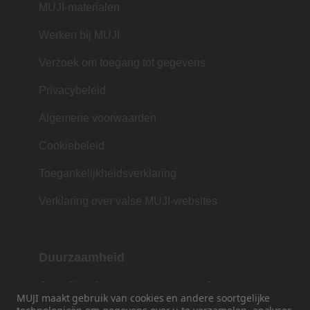
MUJI-materialen
Werken bij MUJI
Verzoek om toegang tot gegevens
Privacybeleid
Algemene voorwaarden
Cookiebeleid
Toegankelijkheidsverklaring
Verklaring over valse MUJI-websites
Duurzaamheid
Onze filosofie is gebaseerd op de Japanse
MUJI maakt gebruik van cookies en andere soortgelijke
traditie van vorm, functie en eenvoud.