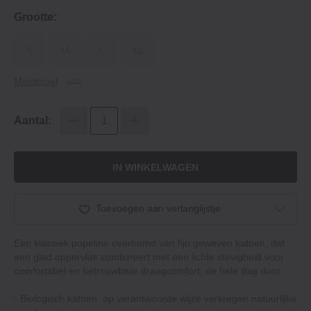
Grootte:
S
M
L
XL
Maattabel
Aantal:
IN WINKELWAGEN
Toevoegen aan verlanglijstje
Een klassiek popeline overhemd van fijn geweven katoen, dat
een glad oppervlak combineert met een lichte stevigheid voor
comfortabel en betrouwbaar draagcomfort, de hele dag door.
- Biologisch katoen: op verantwoorde wijze verkregen natuurlijke