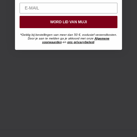
WORD LID VAN MUJI
*Geldig bij bestellingen van meer dan 50 €, exclusief verzendkosten.
Door je aan te melden ga je akkoord met onze
Algemene
voorwaarden
en
ons privacybeleid
.