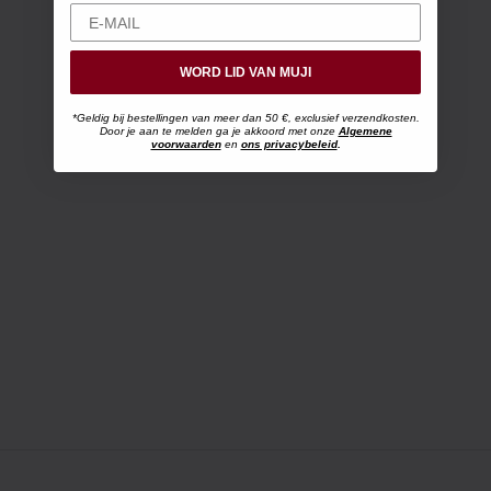
WORD LID VAN MUJI
*Geldig bij bestellingen van meer dan 50 €, exclusief verzendkosten.
Door je aan te melden ga je akkoord met onze
Algemene
voorwaarden
en
ons privacybeleid
.