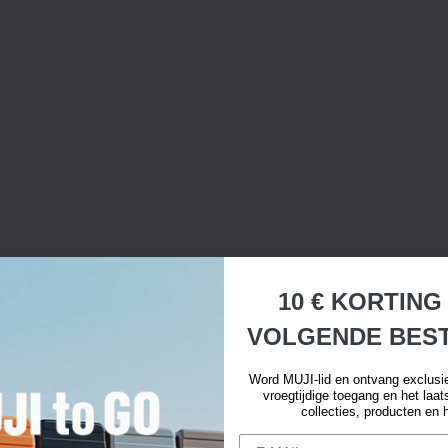
10 € KORTING
VOLGENDE BEST
Word MUJI-lid en ontvang exclusi
vroegtijdige toegang en het laa
collecties, producten en 