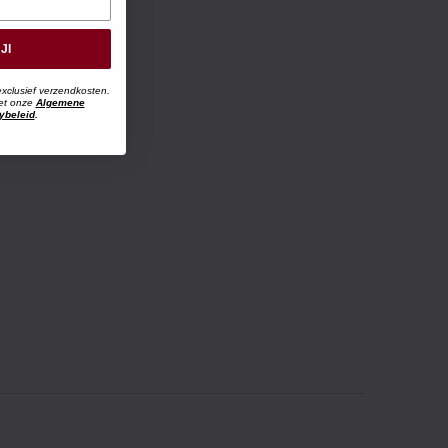
JI
exclusief verzendkosten.
met onze
Algemene
ybeleid
.