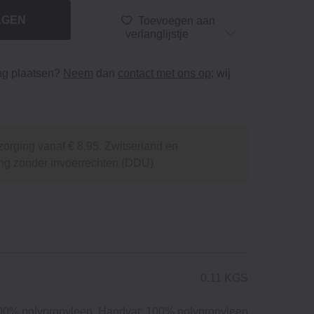
AGEN
Toevoegen aan
verlanglijstje
ing plaatsen?
Neem
dan
contact met ons op
; wij
orging vanaf € 8,95. Zwitserland en
ng zonder invoerrechten (DDU)
0.11 KGS
00% polypropyleen, Handvat: 100% polypropyleen