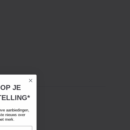
 OP JE
ELLING*
eve aanbiedingen,
tste nieuws over
het merk.