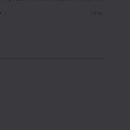
mst:
China