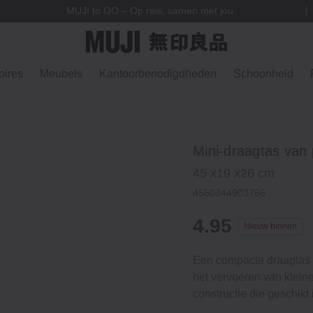
MUJI to GO – Op reis, samen met jou.
ires
Meubels
Kantoorbenodigdheden
Schoonheid
Mini-draagtas van 
45 x19 x26 cm
4550344903766
4.95
Nieuw binnen
Een compacte draagtas 
het vervoeren van klein
constructie die geschikt 