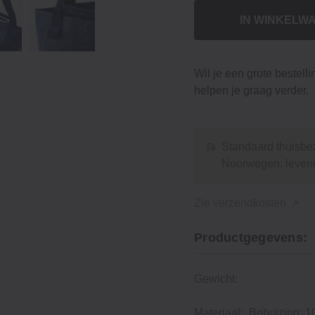
IN WINKELW
Wil je een grote bestell
helpen je graag verder.
Standaard thuisbez
Noorwegen: leveri
Zie verzendkosten
Productgegevens:
Gewicht:
Materiaal:
Behuizing: 1