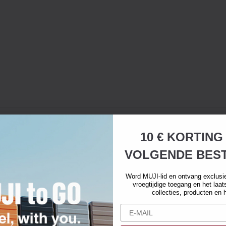
10 € KORTING
VOLGENDE BEST
Word MUJI-lid en ontvang exclusi
vroegtijdige toegang en het laa
collecties, producten en 