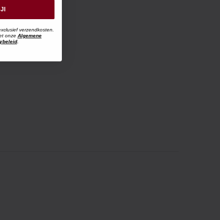
JI
exclusief verzendkosten.
met onze
Algemene
ybeleid
.