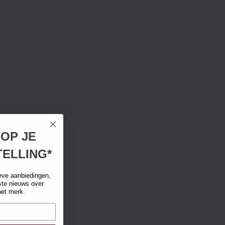
 OP JE
ELLING*
eve aanbiedingen,
tste nieuws over
het merk.