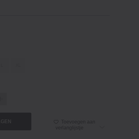
L
XL
AGEN
Toevoegen aan
verlanglijstje