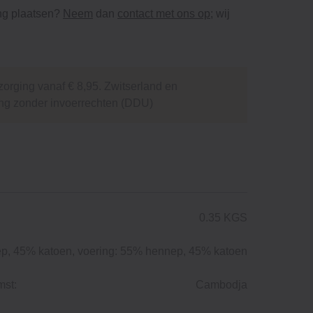
ing plaatsen?
Neem
dan
contact met ons op
; wij
orging vanaf € 8,95. Zwitserland en
ng zonder invoerrechten (DDU)
0.35 KGS
, 45% katoen, voering: 55% hennep, 45% katoen
mst:
Cambodja