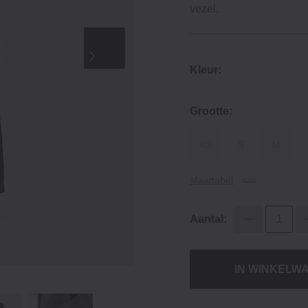
vezel.
Kleur:
Grootte:
XS
S
M
Maattabel
Aantal:
IN WINKELW