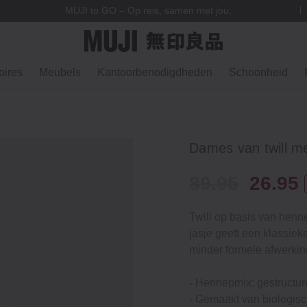
MUJI to GO – Op reis, samen met jou.
ires
Meubels
Kantoorbenodigdheden
Schoonheid
Dames van twill m
89.95
26.95
Twill op basis van henne
jasje geeft een klassieke
minder formele afwerki
- Hennepmix: gestructur
- Gemaakt van biologisc