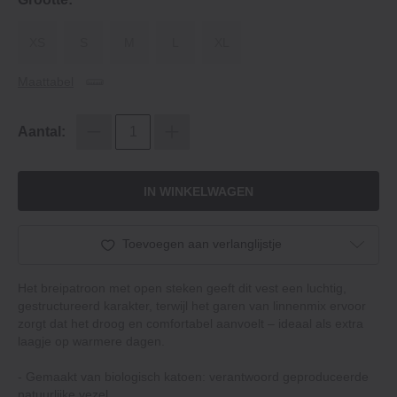
XS
S
M
L
XL
Maattabel
Aantal:
IN WINKELWAGEN
Toevoegen aan verlanglijstje
Het breipatroon met open steken geeft dit vest een luchtig,
gestructureerd karakter, terwijl het garen van linnenmix ervoor
zorgt dat het droog en comfortabel aanvoelt – ideaal als extra
laagje op warmere dagen.
- Gemaakt van biologisch katoen: verantwoord geproduceerde
natuurlijke vezel.