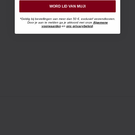
WORD LID VAN MUJI
*Geldig bij bestellingen van meer dan 50 €, exclusief verzendkosten.
Door je aan te melden ga je akkoord met onze
Algemene
voorwaarden
en
ons privacybeleid
.