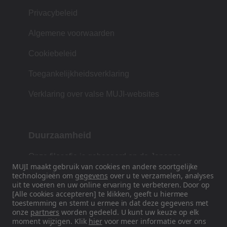
Privacybeleid
Algemene voorwaarden
Cookiebeleid
Toegankelijkheidsverklaring
Verklaring over valse MUJI-websites
Duurzaamheid
Onze filosofie is gebaseerd op de Japanse
MUJI maakt gebruik van cookies en andere soortgelijke
traditie van vorm, functie en eenvoud.
technologieën om
gegevens
over u te verzamelen, analyses
uit te voeren en uw online ervaring te verbeteren. Door op
[Alle cookies accepteren] te klikken, geeft u hiermee
toestemming en stemt u ermee in dat deze gegevens met
Volg ons op sociale media
onze
partners
worden gedeeld. U kunt uw keuze op elk
moment wijzigen. Klik
hier
voor meer informatie over ons