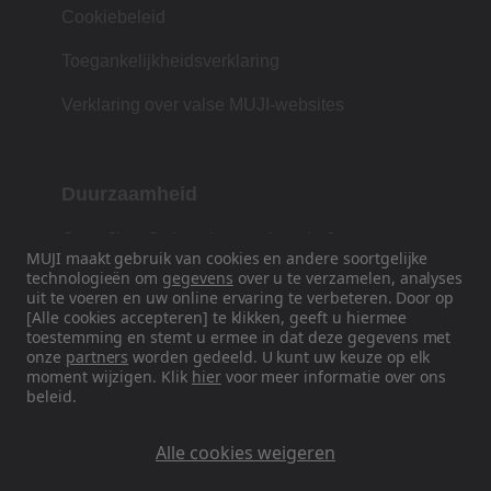
Cookiebeleid
Toegankelijkheidsverklaring
Verklaring over valse MUJI-websites
Duurzaamheid
Onze filosofie is gebaseerd op de Japanse
MUJI maakt gebruik van cookies en andere soortgelijke
traditie van vorm, functie en eenvoud.
technologieën om
gegevens
over u te verzamelen, analyses
uit te voeren en uw online ervaring te verbeteren. Door op
[Alle cookies accepteren] te klikken, geeft u hiermee
toestemming en stemt u ermee in dat deze gegevens met
Volg ons op sociale media
onze
partners
worden gedeeld. U kunt uw keuze op elk
moment wijzigen. Klik
hier
voor meer informatie over ons
beleid.
Instagram
Alle cookies weigeren