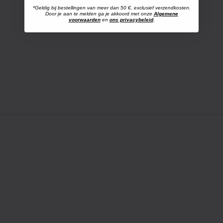
*Geldig bij bestellingen van meer dan 50 €, exclusief verzendkosten.
Door je aan te melden ga je akkoord met onze
Algemene
voorwaarden
en
ons privacybeleid
.