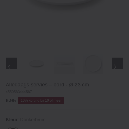
Alledaags servies – bord - Ø 23 cm
4550583444587
6.95
10% korting bij 10 of meer
Kleur:
Donkerbruin