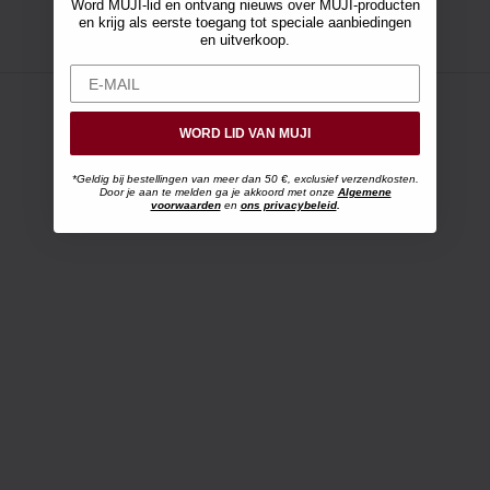
Word MUJI-lid en ontvang nieuws over MUJI-producten
en krijg als eerste toegang tot speciale aanbiedingen
en uitverkoop.
WORD LID VAN MUJI
*Geldig bij bestellingen van meer dan 50 €, exclusief verzendkosten.
Door je aan te melden ga je akkoord met onze
Algemene
voorwaarden
en
ons privacybeleid
.