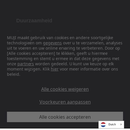
Duurzaamheid
Onze filosofie is gebaseerd op de Japanse
MUJI maakt gebruik van cookies en andere soortgelijke
traditie van vorm, functie en eenvoud.
technologieën om
gegevens
over u te verzamelen, analyses
uit te voeren en uw online ervaring te verbeteren. Door op
[Alle cookies accepteren] te klikken, geeft u hiermee
toestemming en stemt u ermee in dat deze gegevens met
Volg ons op sociale media
onze
partners
worden gedeeld. U kunt uw keuze op elk
moment wijzigen. Klik
hier
voor meer informatie over ons
beleid.
Instagram
Alle cookies weigeren
Voorkeuren aanpassen
Alle cookies accepteren
MUJI EU - Ryohin Keikaku Europe Ltd 2026
Dutch