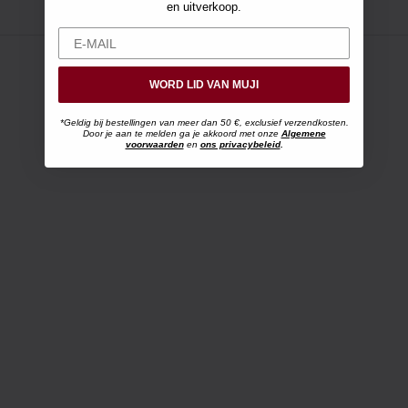
en uitverkoop.
WORD LID VAN MUJI
*Geldig bij bestellingen van meer dan 50 €, exclusief verzendkosten.
Door je aan te melden ga je akkoord met onze
Algemene
voorwaarden
en
ons privacybeleid
.