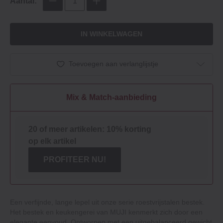
Aantal:
IN WINKELWAGEN
Toevoegen aan verlanglijstje
Mix & Match-aanbieding
20 of meer artikelen: 10% korting
op elk artikel
PROFITEER NU!
Een verfijnde, lange lepel uit onze serie roestvrijstalen bestek.
Het bestek en keukengerei van MUJI kenmerkt zich door een
elegante eenvoud. Ontworpen met een uitgebalanceerd gewicht