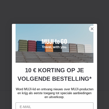
10 € KORTING OP JE
VOLGENDE BESTELLING*
Word MUJI-lid en ontvang nieuws over MUJI-producten
en krijg als eerste toegang tot speciale aanbiedingen
en uitverkoop.