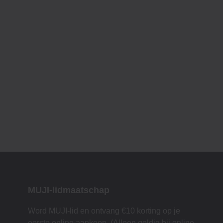
MUJI-lidmaatschap
Word MUJI-lid en ontvang €10 korting op je
eerste online aankoop. (Alleen geldig bij online