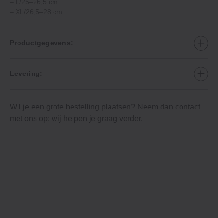
– L/25–26,5 cm
– XL/26,5–28 cm
Productgegevens:
Levering:
Wil je een grote bestelling plaatsen?
Neem
dan
contact
met ons op
; wij helpen je graag verder.