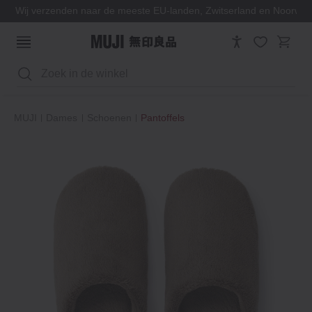
Wij verzenden naar de meeste EU-landen, Zwitserland en Noorwe
Zoeken
MUJI
Dames
Schoenen
Pantoffels