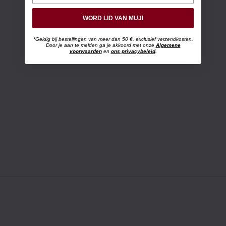
WORD LID VAN MUJI
*Geldig bij bestellingen van meer dan 50 €, exclusief verzendkosten.
Door je aan te melden ga je akkoord met onze
Algemene
voorwaarden
en
ons privacybeleid
.