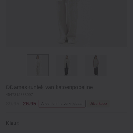
DDames-tuniek van katoenpopeline
4547315883097
89.95
26.95
Alleen online verkrijgbaar
Uitverkoop
Kleur: