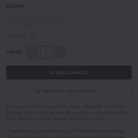
Grootte:
S
M
L
XL
Maattabel
Aantal:
IN WINKELWAGEN
Toevoegen aan verlanglijstje
Fijn katoen, met zorg afgewerkt. Deze ademende tuniek van
popeline is gemaakt van sterk getwijnd garen en na het naaien
zacht gewassen om de textuur soepeler te maken.
‐ Tunieklengte: ontworpen voor een comfortabele bedekking.
‐ Gewassen afwerking: na het naaien verzacht voor dagelijks