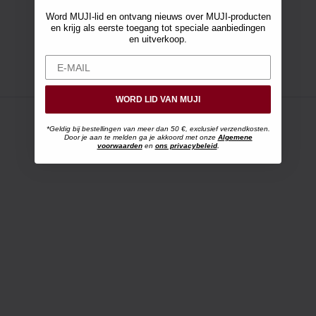
Word MUJI-lid en ontvang nieuws over MUJI-producten
en krijg als eerste toegang tot speciale aanbiedingen
en uitverkoop.
WORD LID VAN MUJI
*Geldig bij bestellingen van meer dan 50 €, exclusief verzendkosten.
Door je aan te melden ga je akkoord met onze
Algemene
voorwaarden
en
ons privacybeleid
.