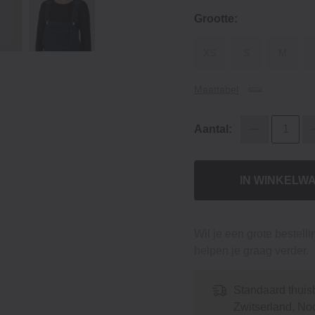
Grootte:
XS
S
M
Maattabel
Aantal:
IN WINKELW
Wil je een grote bestell
helpen je graag verder.
Standaard thuis
Zwitserland, No