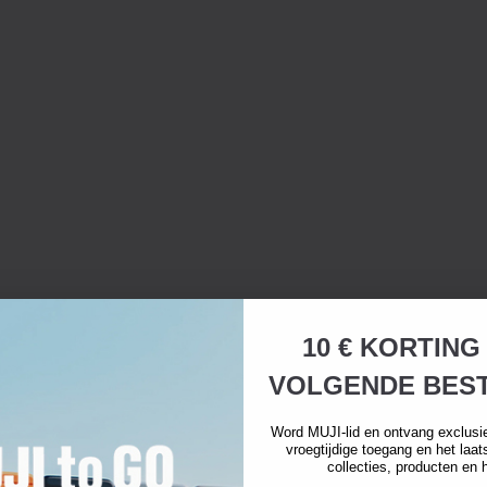
10 € KORTING
VOLGENDE BEST
Word MUJI-lid en ontvang exclusi
vroegtijdige toegang en het laa
collecties, producten en 