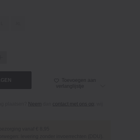
L
XL
AGEN
Toevoegen aan
verlanglijstje
ing plaatsen?
Neem
dan
contact met ons op
; wij
bezorging vanaf € 8,95
orwegen: levering zonder invoerrechten (DDU).