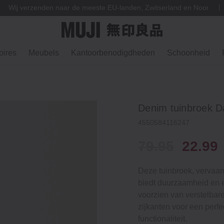
Wij verzenden naar de meeste EU-landen, Zwitserland en Noorweg
ires
Meubels
Kantoorbenodigdheden
Schoonheid
Denim tuinbroek 
4550584116247
79.95
22.99
Deze tuinbroek, vervaar
biedt duurzaamheid en 
voorzien van verstelba
zijkanten voor een perf
functionaliteit.