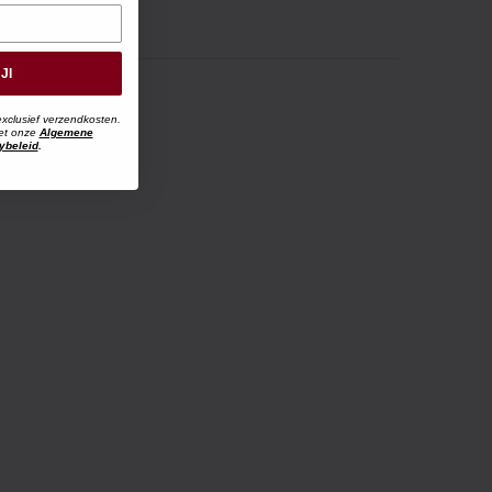
JI
exclusief verzendkosten.
met onze
Algemene
ybeleid
.