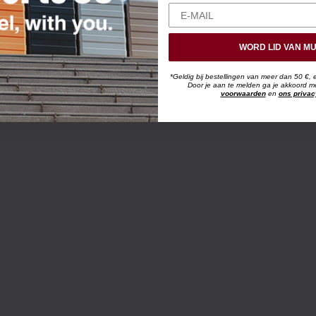
WORD LID VAN MU
*Geldig bij bestellingen van meer dan 50 €, 
Door je aan te melden ga je akkoord 
voorwaarden
en
ons privac