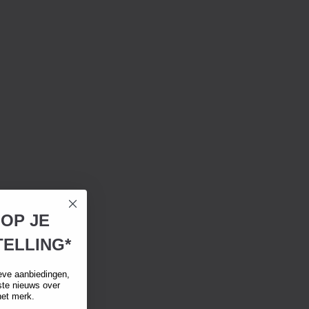
 OP JE
ELLING*
eve aanbiedingen,
tste nieuws over
het merk.