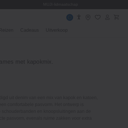
en
MUJI-lidmaatschap
Reizen
Cadeaus
Uitverkoop
Dames met kapokmix.
digd uit denim van een mix van kapok en katoen,
een comfortabele pasvorm. Het ontwerp is
re schouderbanden en knoopsluitingen aan de
ecte pasvorm, evenals ruime zakken voor extra