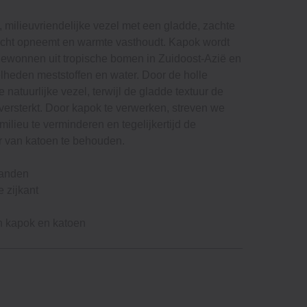
, milieuvriendelijke vezel met een gladde, zachte
vocht opneemt en warmte vasthoudt. Kapok wordt
gewonnen uit tropische bomen in Zuidoost-Azië en
lheden meststoffen en water. Door de holle
te natuurlijke vezel, terwijl de gladde textuur de
t versterkt. Door kapok te verwerken, streven we
milieu te verminderen en tegelijkertijd de
r van katoen te behouden.
banden
 zijkant
n kapok en katoen