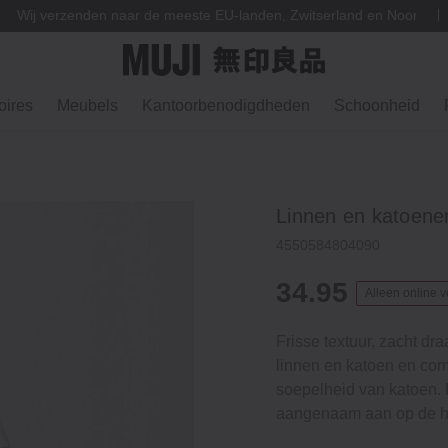
Wij verzenden naar de meeste EU-landen, Zwitserland en Noorweg
ires
Meubels
Kantoorbenodigdheden
Schoonheid
Linnen en katoene
4550584804090
34.95
Alleen online v
Frisse textuur, zacht dr
linnen en katoen en comb
soepelheid van katoen. 
aangenaam aan op de hui