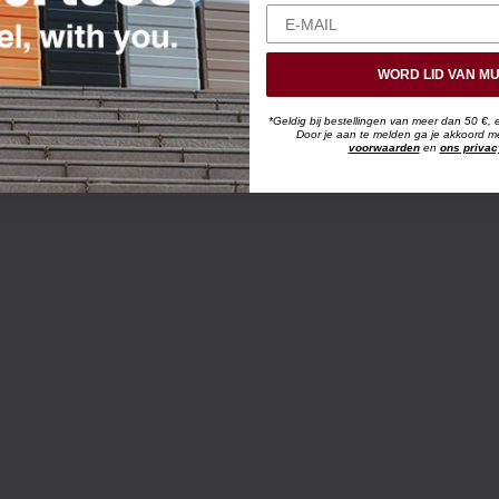
WORD LID VAN MU
*Geldig bij bestellingen van meer dan 50 €, 
Door je aan te melden ga je akkoord 
voorwaarden
en
ons privac