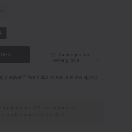
XL
AGEN
Toevoegen aan
verlanglijstje
ing plaatsen?
Neem
dan
contact met ons op
; wij
orging vanaf € 8,95. Zwitserland en
ng zonder invoerrechten (DDU)