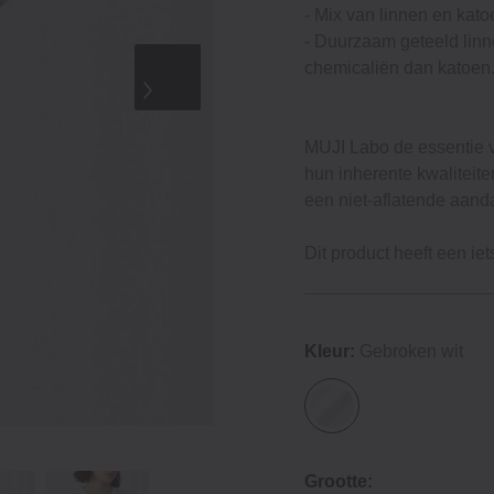
‐ Mix van linnen en kato
‐ Duurzaam geteeld linn
chemicaliën dan katoen
MUJI Labo de essentie 
hun inherente kwalitei
een niet-aflatende aanda
Dit product heeft een i
Kleur:
Gebroken wit
Grootte: