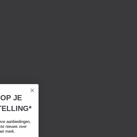
 OP JE
ELLING*
eve aanbiedingen,
tste nieuws over
het merk.