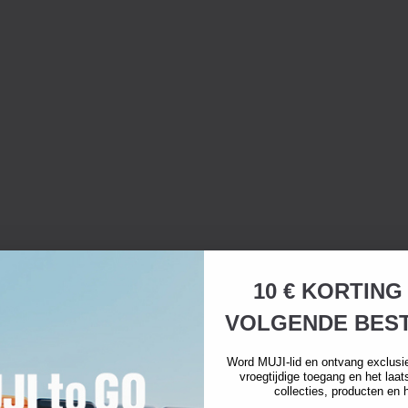
10 € KORTING
VOLGENDE BEST
Word MUJI-lid en ontvang exclusi
vroegtijdige toegang en het laa
collecties, producten en 