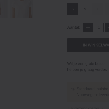
S
M
L
Aantal:
IN WINKELW
Wil je een grote bestell
helpen je graag verder.
Standaard thuisbez
Noorwegen: leveri
Zie verzendkosten