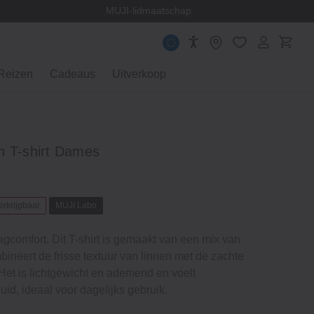
en
MUJI-lidmaatschap
Reizen
Cadeaus
Uitverkoop
n T-shirt Dames
erkrijgbaar
MUJI Labo
aagcomfort. Dit T-shirt is gemaakt van een mix van
ineert de frisse textuur van linnen met de zachte
Het is lichtgewicht en ademend en voelt
d, ideaal voor dagelijks gebruik.