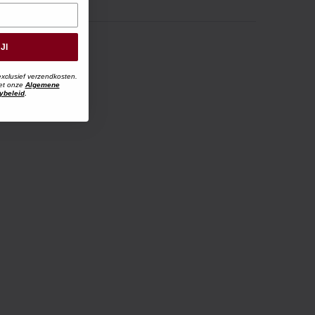
JI
exclusief verzendkosten.
met onze
Algemene
ybeleid
.