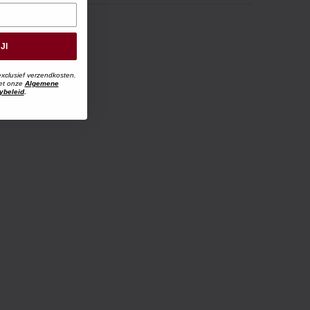
JI
exclusief verzendkosten.
met onze
Algemene
ybeleid
.