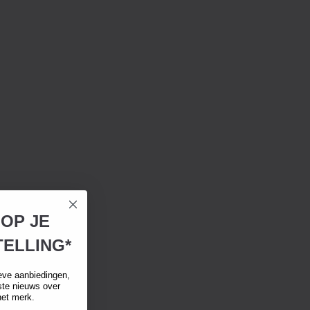
 OP JE
ELLING*
eve aanbiedingen,
tste nieuws over
het merk.