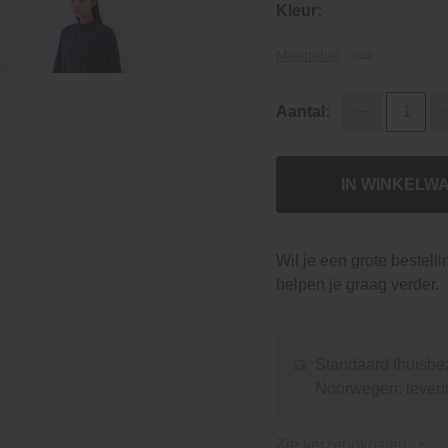
Kleur:
Maattabel
Aantal:
IN WINKELW
Wil je een grote bestell
helpen je graag verder.
Standaard thuisbez
Noorwegen: leveri
Zie verzendkosten