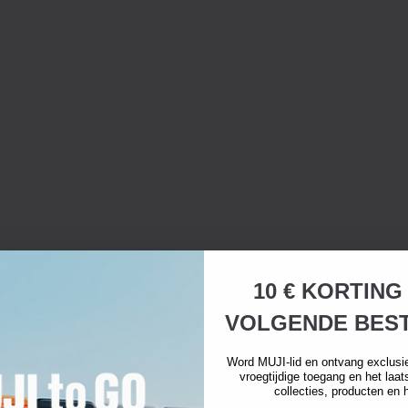
10 € KORTING
VOLGENDE BEST
Word MUJI-lid en ontvang exclusi
vroegtijdige toegang en het laa
collecties, producten en 