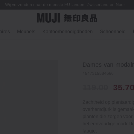
Wij verzenden naar de meeste EU-landen, Zwitserland en Noorweg
ires
Meubels
Kantoorbenodigdheden
Schoonheid
Dames van modalmi
4547315584666
119.00
35.7
Zachtheid op plantaardi
overhemdjurk is gemaak
planten die zorgen voor 
het eenvoudige model ku
laagje.