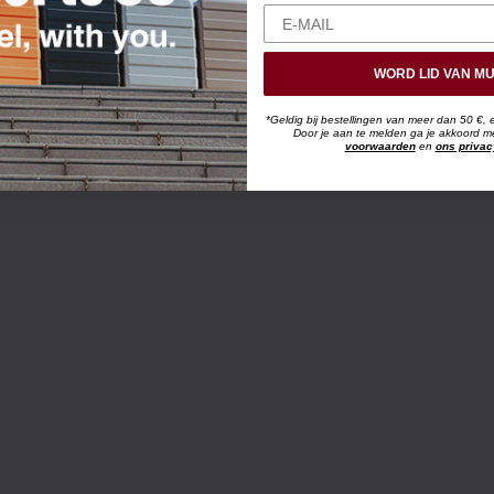
WORD LID VAN MU
*Geldig bij bestellingen van meer dan 50 €, 
Door je aan te melden ga je akkoord 
voorwaarden
en
ons privac