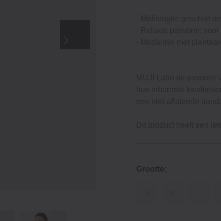
‐ Midilengte: geschikt om
‐ Relaxte pasvorm: voor
‐ Modalmix met plantaar
MUJI Labo de essentie 
hun inherente kwalitei
een niet-aflatende aanda
Dit product heeft een i
Grootte:
S
M
L