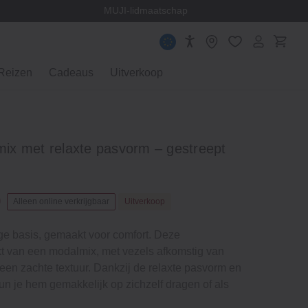
en
MUJI-lidmaatschap
Reizen
Cadeaus
Uitverkoop
x met relaxte pasvorm – gestreept
0
Alleen online verkrijgbaar
Uitverkoop
ge basis, gemaakt voor comfort. Deze
t van een modalmix, met vezels afkomstig van
een zachte textuur. Dankzij de relaxte pasvorm en
n je hem gemakkelijk op zichzelf dragen of als