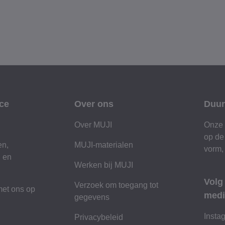
ce
Over ons
Duur
Over MUJI
Onze 
op de
en,
MUJI-materialen
vorm,
n en
Werken bij MUJI
Volg
Verzoek om toegang tot
et ons op
medi
gegevens
n
Insta
Privacybeleid