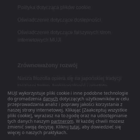
Polityka dotycząca plików cookie
Oświadczenie dotyczące dostępności
Oświadczenie dotyczące fałszywych stron
internetowych MUJI
Zrównoważony rozwój
Nasza filozofia opiera się na japońskiej tradycji
łączącej formę, funkcjonalność i prostotę.
MUJI wykorzystuje pliki cookie i inne podobne technologie
do gromadzenia
danych
dotyczących użytkowników w celu
przeprowadzania analiz i poprawy jakości korzystania z
naszej strony internetowej. Klikając [Zaakceptuj wszystkie
Znajdź nas w mediach
pliki cookie], wyrażasz na to zgodę oraz na udostępnianie
społecznościowych
tych danych naszym
partnerom
. W każdej chwili możesz
zmienić swoją decyzję. Kliknij
tutaj
, aby dowiedzieć się
więcej o naszych praktykach.
Instagram