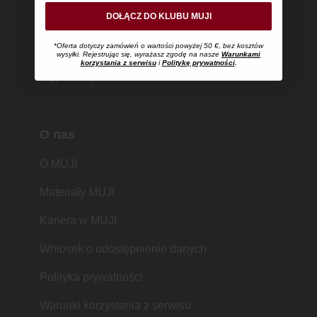
DOŁĄCZ DO KLUBU MUJI
Karty podarunkowe
*Oferta dotyczy zamówień o wartości powyżej 50 €, bez kosztów
Najczęściej zadawane pytania
wysyłki. Rejestrując się, wyrażasz zgodę na nasze
Warunkami
korzystania z serwisu
i
Politykę prywatności
.
Wypisz się z MUJImail
O nas
O MUJI
Materiały MUJI
Kariera w MUJI
Wniosek o udostępnienie danych
Polityka prywatności
Warunki korzystania z serwisu