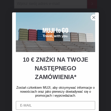
Zakupy w MUJI
Znajdź sklep
Tabela rozmiarów
Poleć znajomemu
10 € ZNIŻKI NA TWOJE
NASTĘPNEGO
ZAMÓWIENIA*
Obsługa klienta
Zostań członkiem MUJI, aby otrzymywać informacje o
Dostawa
nowościach oraz jako pierwszy dowiadywać się o
promocjach i wyprzedażach.
Zwroty, refundacje i anulowanie zamówień
Skontaktuj się z nami