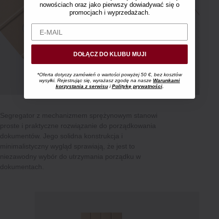
nowościach oraz jako pierwszy dowiadywać się o
promocjach i wyprzedażach.
DOŁĄCZ DO KLUBU MUJI
*Oferta dotyczy zamówień o wartości powyżej 50 €, bez kosztów
wysyłki. Rejestrując się, wyrażasz zgodę na nasze
Warunkami
korzystania z serwisu
i
Politykę prywatności
.
Segregator z mechanizmem sprężynowym stanowi
proste i praktyczne rozwiązanie do porządkowania
dokumentów. Jego solidna konstrukcja i
minimalistyczny wygląd sprawiają, że jest to
niezawodny wybór do utrzymania porządku w
dokumentach.