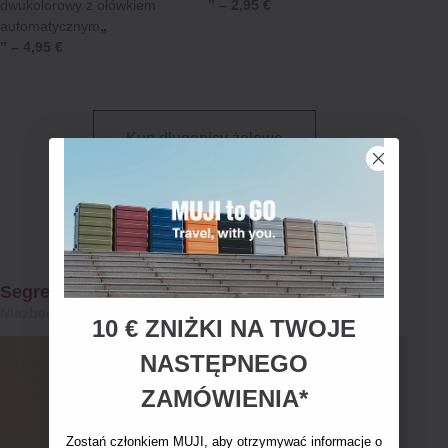
dwukolorowy z ołówkiem
” – 2,95 €
automatycznym
„
” – 4,95 €
Kup długopisy żelowe
Segregator z mechanizmem sprężynowym
Niezbędniki na co dzień
10 € ZNIŻKI NA TWOJE
NASTĘPNEGO
ZAMÓWIENIA*
Zostań członkiem MUJI, aby otrzymywać informacje o