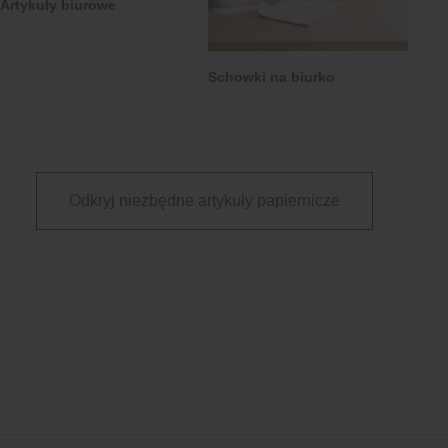
Artykuły biurowe
Niezbędniki na co dzień
Schowki na biurko
+
Ubierz się
Odkryj niezbędne artykuły papiernicze
+
Trzymajcie się ciepło
+
Porządkowanie i sprzątanie
+
Odpocznij i śpij
+
Praca i studia