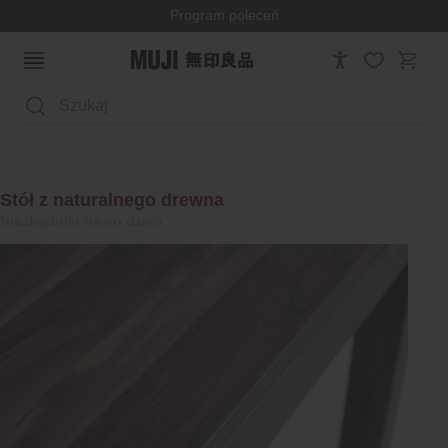
Program poleceń
Niezbędniki na co dzień
Wyszukaj
Kolekcja starannie zaprojektowanych, wysokiej
jakości produktów, które idealnie wkomponują się
Praca i nauka
w Twoją codzienność. Odkryj niezbędne
przedmioty na co dzień, które umilą Ci życie.
Stół z naturalnego drewna
+
Odkrywaj
Niezbędniki na co dzień