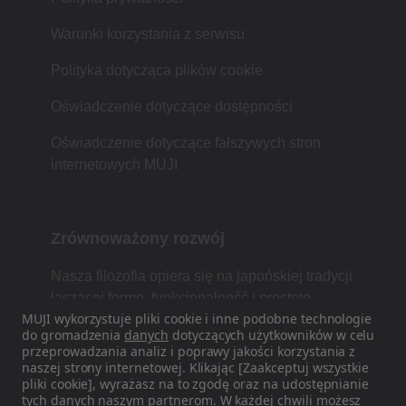
Warunki korzystania z serwisu
Polityka dotycząca plików cookie
Oświadczenie dotyczące dostępności
Oświadczenie dotyczące fałszywych stron
internetowych MUJI
Zrównoważony rozwój
Nasza filozofia opiera się na japońskiej tradycji
łączącej formę, funkcjonalność i prostotę.
MUJI wykorzystuje pliki cookie i inne podobne technologie
do gromadzenia
danych
dotyczących użytkowników w celu
przeprowadzania analiz i poprawy jakości korzystania z
naszej strony internetowej. Klikając [Zaakceptuj wszystkie
Znajdź nas w mediach
pliki cookie], wyrażasz na to zgodę oraz na udostępnianie
społecznościowych
tych danych naszym
partnerom
. W każdej chwili możesz