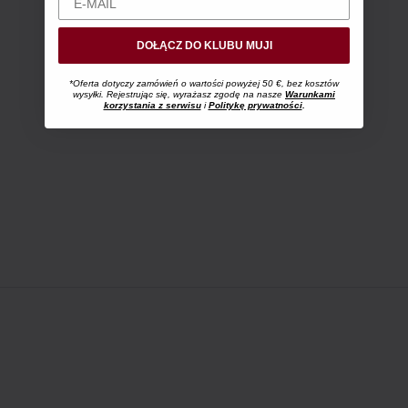
DOŁĄCZ DO KLUBU MUJI
*Oferta dotyczy zamówień o wartości powyżej 50 €, bez kosztów
wysyłki. Rejestrując się, wyrażasz zgodę na nasze
Warunkami
korzystania z serwisu
i
Politykę prywatności
.